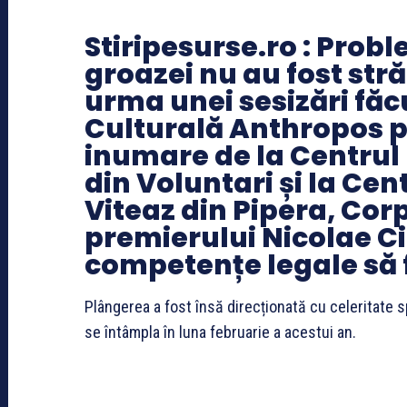
Stiripesurse.ro : Probl
groazei nu au fost str
urma unei sesizări făc
Culturală Anthropos pr
inumare de la Centrul
din Voluntari și la Cen
Viteaz din Pipera, Corp
premierului Nicolae C
competențe legale să f
Plângerea a fost însă direcționată cu celeritate 
se întâmpla în luna februarie a acestui an.