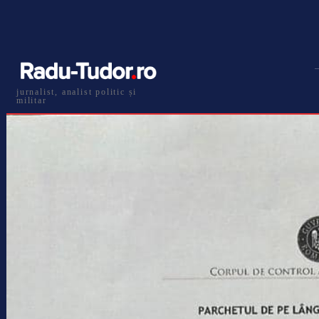
jurnalist, analist politic și
militar