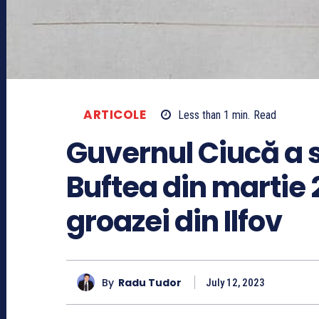
ARTICOLE
Less than 1
min.
Read
Guvernul Ciucă a 
Buftea din martie 
groazei din Ilfov
By
Radu Tudor
July 12, 2023