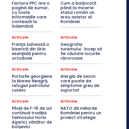
Factura PPC are o
Cum a batjocorit
pagină de sumar,
până la moarte
cu toate
statul român un
informațiile care
erou aviator al
contează la
României
îndemână
Articole
Articole
Franţa salvează o
Geografia
biserică din Siria
turismului : încep să
esenţială pentru
fie căutate locurile
ortodoxie
răcoroase
Articole
Articole
Porturile georgiene
Alergia de sezon
la Marea Neagră,
care poate da
refugiul petrolului
simptome greu de
rusesc
suportat
Articole
Articole
Piloții de F-16 de azi
NATO dă miliarde
continuă tradiția
României pentru un
faimosului Horia
proiect strategic
Agarici, vânător de
bolșevici