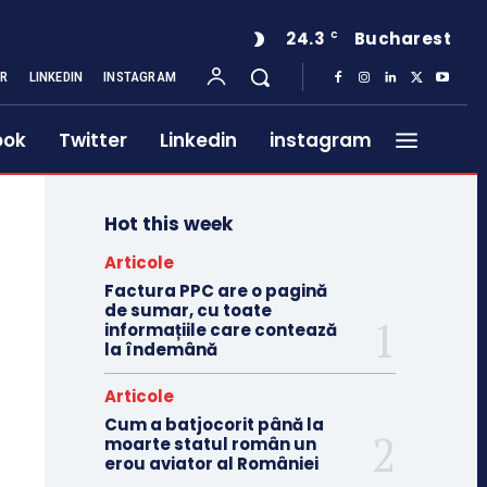
24.3
Bucharest
C
ER
LINKEDIN
INSTAGRAM
ook
Twitter
Linkedin
instagram
Hot this week
Articole
Factura PPC are o pagină
de sumar, cu toate
informațiile care contează
la îndemână
Articole
Cum a batjocorit până la
moarte statul român un
erou aviator al României