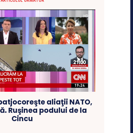
ARTICOLUL URMĂTOR
batjocoreşte aliaţii NATO,
ă. Ruşinea podului de la
Cincu