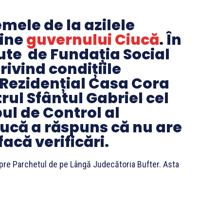
emele de la azilele
ăine
guvernului Ciucă
. În
ute de Fundația Social
ivind condițiile
 Rezidențial Casa Cora
trul Sfântul Gabriel cel
ul de Control al
iucă a răspuns că nu are
acă verificări.
spre Parchetul de pe Lângă Judecătoria Bufter. Asta