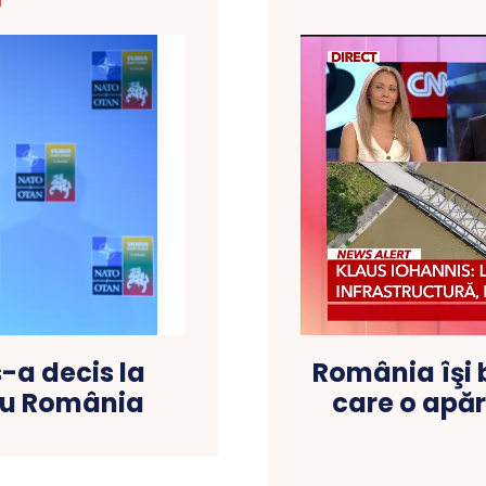
T
-a decis la
România îşi 
ru România
care o apăr