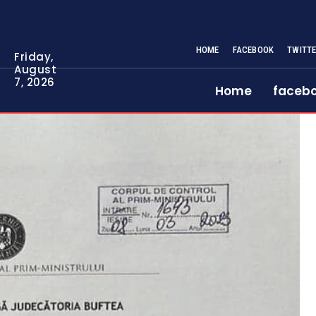
HOME
FACEBOOK
TWITT
Friday,
August
7, 2026
Home
faceb