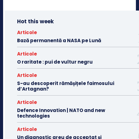
Hot this week
Articole
Bază permanentă a NASA pe Lună
Articole
O raritate : pui de vultur negru
Articole
S-au descoperit rămășițele faimosului
d’Artagnan?
Articole
Defence Innovation | NATO and new
technologies
Articole
Un diagnostic greu de acceptat și