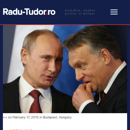
jurnalist, analist
politic si militar
<> on February 17, 2015 in Budapest, Hungary.