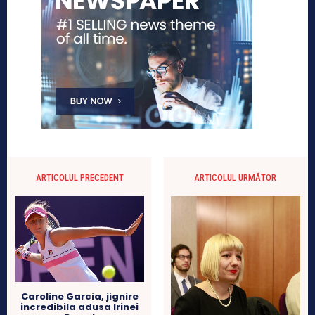
ARTICOLUL PRECEDENT
ARTICOLUL URMĂTOR
Caroline Garcia, jignire
incredibila adusa Irinei