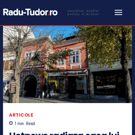
jurnalist, analist
politic si militar
ARTICOLE
1
min.
Read