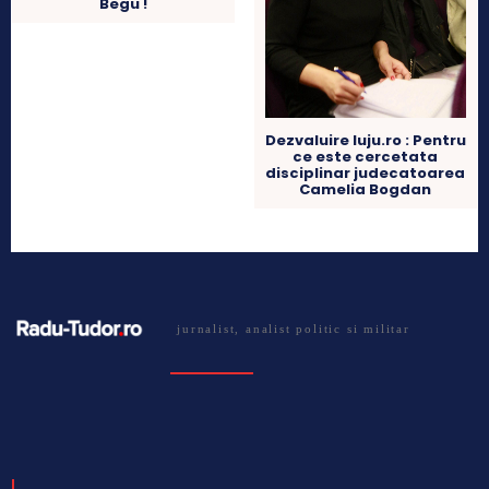
Begu !
Dezvaluire luju.ro : Pentru
ce este cercetata
disciplinar judecatoarea
Camelia Bogdan
jurnalist, analist politic si militar