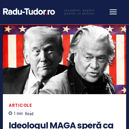
jurnalist, analist
politic si militar
ARTICOLE
1
min.
Read
Ideologul MAGA speră ca