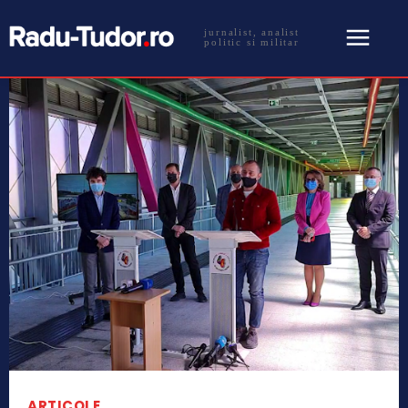
jurnalist, analist
politic si militar
ARTICOLE