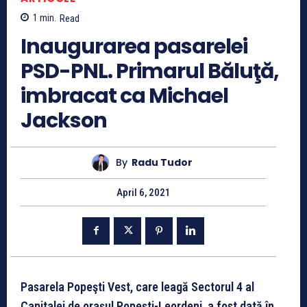
1
min.
Read
Inaugurarea pasarelei
PSD-PNL. Primarul Băluţă,
imbracat ca Michael
Jackson
By
Radu Tudor
April 6, 2021
Pasarela Popeşti Vest, care leagă Sectorul 4 al
Capitalei de oraşul Popeşti-Leordeni, a fost dată în