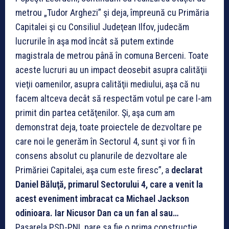
metrou „Tudor Arghezi” şi deja, împreună cu Primăria
Capitalei şi cu Consiliul Judeţean Ilfov, judecăm
lucrurile în aşa mod încât să putem extinde
magistrala de metrou până în comuna Berceni. Toate
aceste lucruri au un impact deosebit asupra calităţii
vieţii oamenilor, asupra calităţii mediului, aşa că nu
facem altceva decât să respectăm votul pe care l-am
primit din partea cetăţenilor. Şi, aşa cum am
demonstrat deja, toate proiectele de dezvoltare pe
care noi le generăm în Sectorul 4, sunt şi vor fi în
consens absolut cu planurile de dezvoltare ale
Primăriei Capitalei, aşa cum este firesc”, a
declarat
Daniel Băluţă, primarul Sectorului 4, care a venit la
acest eveniment imbracat ca Michael Jackson
odinioara. Iar Nicusor Dan ca un fan al sau…
Pasarela PSD-PNL pare sa fie o prima constructie