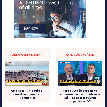
ARTICOLUL PRECEDENT
ARTICOLUL URMĂTOR
Analiza : un pericol
Raed Arafat despre
constant pentru
amenintarile la adresa
Romania
lui : “Este o acțiune
organizată”