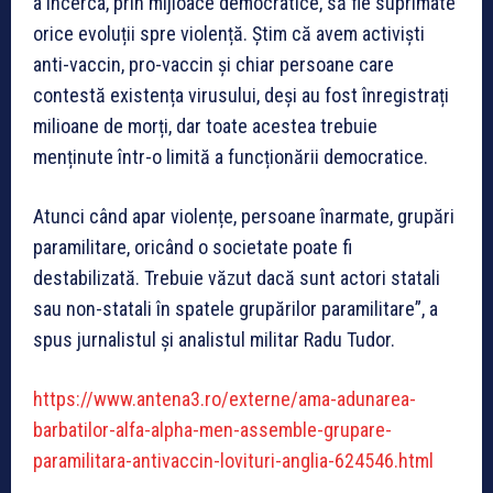
a încerca, prin mijloace democratice, să fie suprimate
orice evoluții spre violență. Știm că avem activiști
anti-vaccin, pro-vaccin și chiar persoane care
contestă existența virusului, deși au fost înregistrați
milioane de morți, dar toate acestea trebuie
menținute într-o limită a funcționării democratice.
Atunci când apar violențe, persoane înarmate, grupări
paramilitare, oricând o societate poate fi
destabilizată. Trebuie văzut dacă sunt actori statali
sau non-statali în spatele grupărilor paramilitare”, a
spus jurnalistul și analistul militar Radu Tudor.
https://www.antena3.ro/externe/ama-adunarea-
barbatilor-alfa-alpha-men-assemble-grupare-
paramilitara-antivaccin-lovituri-anglia-624546.html