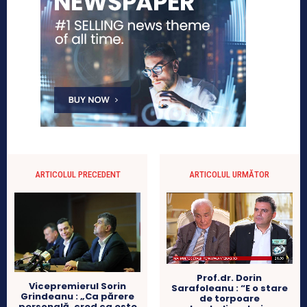
ARTICOLUL PRECEDENT
ARTICOLUL URMĂTOR
Prof.dr. Dorin
Vicepremierul Sorin
Sarafoleanu : “E o stare
Grindeanu : „Ca părere
de torpoare
personală, cred ca este