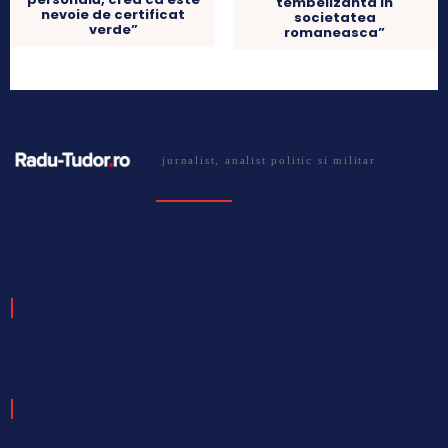
tembelizanta in
nevoie de certificat
societatea
verde”
romaneasca”
jurnalist, analist politic si militar