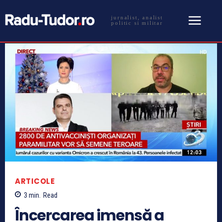
jurnalist, analist
politic si militar
ARTICOLE
3
min.
Read
Încercarea imensă a