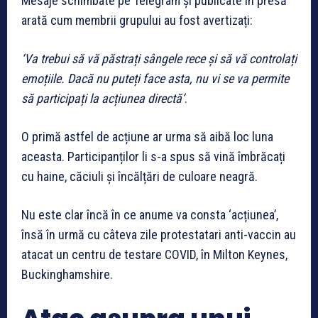
Mesaje schimbate pe Telegram și publicate în presă
arată cum membrii grupului au fost avertizați:
‘Va trebui să vă păstrați sângele rece și să vă controlați
emoțiile. Dacă nu puteți face asta, nu vi se va permite
să participați la acțiunea directă’
.
O primă astfel de acțiune ar urma să aibă loc luna
aceasta. Participanților li s-a spus să vină îmbrăcați
cu haine, căciuli și încălțări de culoare neagră.
Nu este clar încă în ce anume va consta ‘acțiunea’,
însă în urmă cu câteva zile protestatari anti-vaccin au
atacat un centru de testare COVID, în Milton Keynes,
Buckinghamshire.