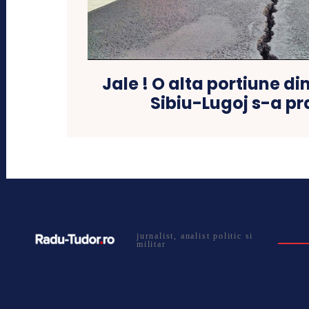
Jale ! O alta portiune d
Sibiu-Lugoj s-a pr
jurnalist, analist politic si
militar