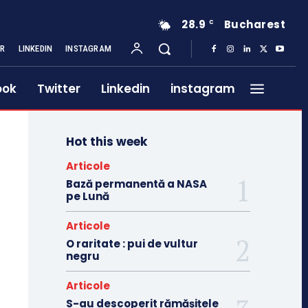
28.9
Bucharest
C
ER
LINKEDIN
INSTAGRAM
ook
Twitter
Linkedin
instagram
Hot this week
Articole
Bază permanentă a NASA
pe Lună
Articole
O raritate : pui de vultur
negru
Articole
S-au descoperit rămășițele