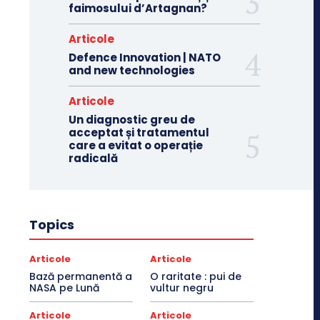
faimosului d’Artagnan?
Articole
Defence Innovation | NATO
and new technologies
Articole
Un diagnostic greu de
acceptat și tratamentul
care a evitat o operație
radicală
Topics
Articole
Articole
Bază permanentă a
O raritate : pui de
NASA pe Lună
vultur negru
Articole
Articole