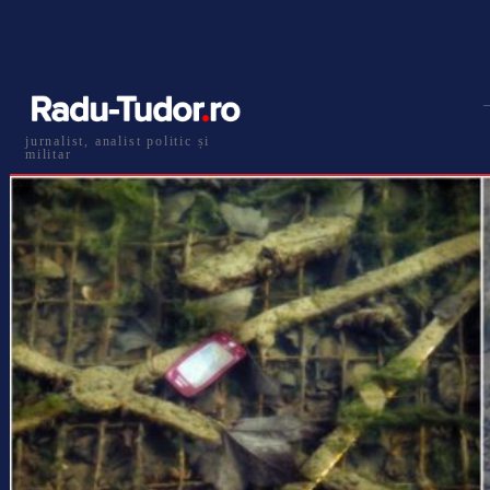
jurnalist, analist politic și
militar