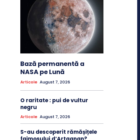
Bază permanentă a
NASA pe Lună
Articole
August 7, 2026
O raritate : pui de vultur
negru
Articole
August 7, 2026
S-au descoperit rămășițele
faimosului d’Artagnan?