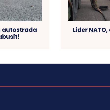
Lider NATO, 
in autostrada
abusit!