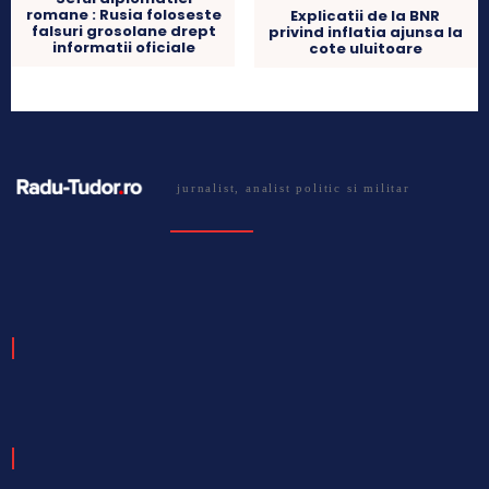
romane : Rusia foloseste
Explicatii de la BNR
falsuri grosolane drept
privind inflatia ajunsa la
informatii oficiale
cote uluitoare
jurnalist, analist politic si militar