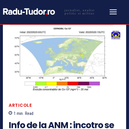
jurnalist, analist
politic si militar
ARTICOLE
1
min.
Read
Info de la ANM : incotro se