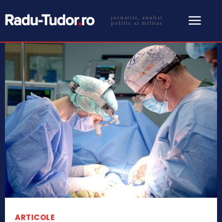
jurnalist, analist
politic si militar
ARTICOLE