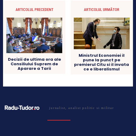
ARTICOLUL PRECEDENT
ARTICOLUL URMĂTOR
Ministrul Economiei il
Decizii de ultima ora ale
pune la punct pe
Consiliului Suprem de
premierul Citu si il invata
Aparare a Tarii
ce e liberalismul
jurnalist, analist politic si militar