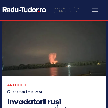
jurnalist, analist
politic si militar
ARTICOLE
Less than 1
min.
Read
Invadatorii ruși