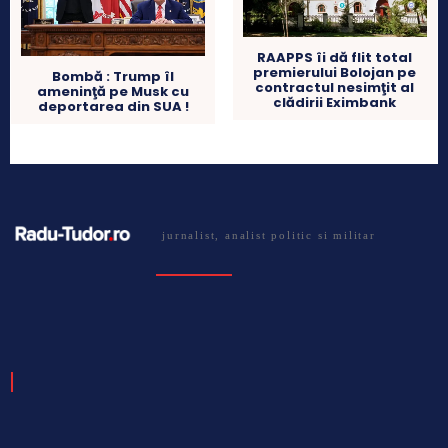
RAAPPS îi dă flit total
premierului Bolojan pe
Bombă : Trump îl
contractul nesimţit al
ameninţă pe Musk cu
clădirii Eximbank
deportarea din SUA !
jurnalist, analist politic si militar