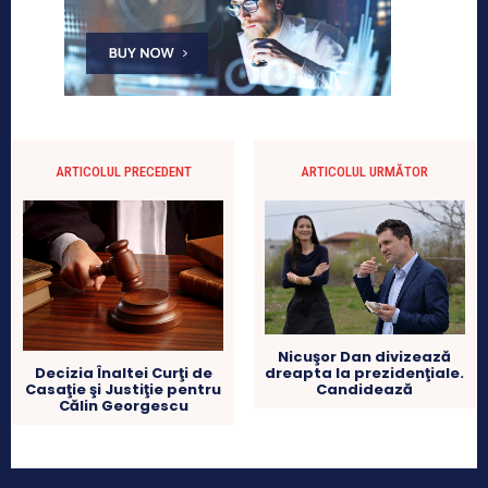
ARTICOLUL PRECEDENT
ARTICOLUL URMĂTOR
Nicuşor Dan divizează
dreapta la prezidenţiale.
Decizia Înaltei Curţi de
Candidează
Casaţie şi Justiţie pentru
Călin Georgescu