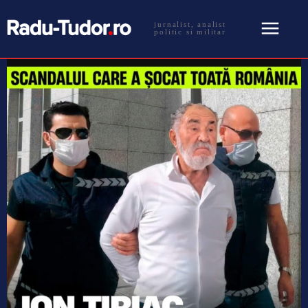
jurnalist, analist
politic si militar