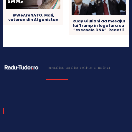
#WeAreNATO. Mali,
veteran din Afganistan
Rudy Giuliani da mesajul
lui Trump in legatura cu
“excesele DNA”. Reactii
jurnalist, analist politic si militar