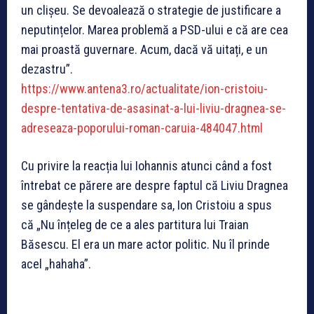
un clișeu. Se devoalează o strategie de justificare a
neputințelor. Marea problemă a PSD-ului e că are cea
mai proastă guvernare. Acum, dacă vă uitați, e un
dezastru”.
https://www.antena3.ro/actualitate/ion-cristoiu-
despre-tentativa-de-asasinat-a-lui-liviu-dragnea-se-
adreseaza-poporului-roman-caruia-484047.html
Cu privire la reacția lui Iohannis atunci când a fost
întrebat ce părere are despre faptul că Liviu Dragnea
se gândește la suspendare sa, Ion Cristoiu a spus
că „Nu înțeleg de ce a ales partitura lui Traian
Băsescu. El era un mare actor politic. Nu îl prinde
acel „hahaha”.