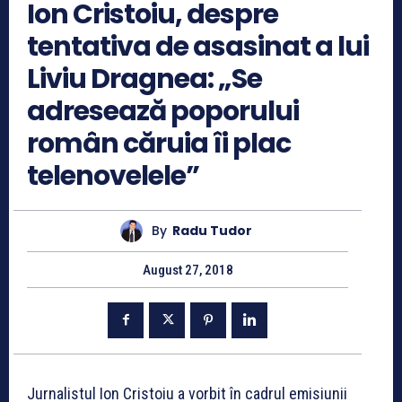
Ion Cristoiu, despre
tentativa de asasinat a lui
Liviu Dragnea: „Se
adresează poporului
român căruia îi plac
telenovelele”
By
Radu Tudor
August 27, 2018
Jurnalistul Ion Cristoiu a vorbit în cadrul emisiunii