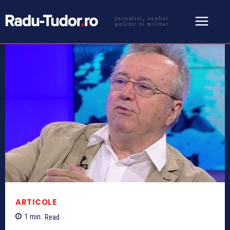
jurnalist, analist
politic si militar
ARTICOLE
1
min.
Read