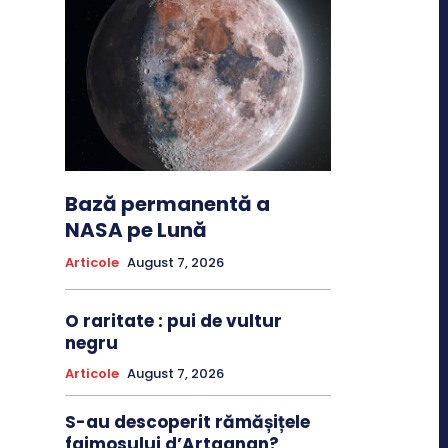
Bază permanentă a
NASA pe Lună
Articole
August 7, 2026
O raritate : pui de vultur
negru
Articole
August 7, 2026
S-au descoperit rămășițele
faimosului d’Artagnan?