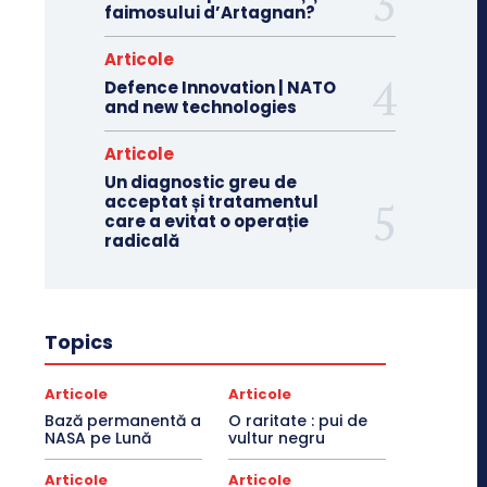
faimosului d’Artagnan?
Articole
Defence Innovation | NATO
and new technologies
Articole
Un diagnostic greu de
acceptat și tratamentul
care a evitat o operație
radicală
Topics
Articole
Articole
Bază permanentă a
O raritate : pui de
NASA pe Lună
vultur negru
Articole
Articole