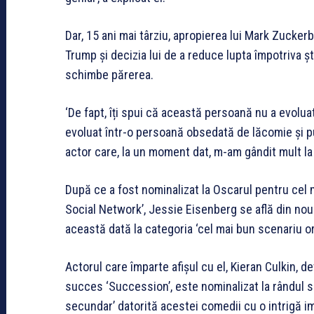
Dar, 15 ani mai târziu, apropierea lui Mark Zucker
Trump și decizia lui de a reduce lupta împotriva șt
schimbe părerea.
‘De fapt, îți spui că această persoană nu a evolu
evoluat într-o persoană obsedată de lăcomie și pu
actor care, la un moment dat, m-am gândit mult la
După ce a fost nominalizat la Oscarul pentru cel ma
Social Network’, Jessie Eisenberg se află din nou
această dată la categoria ‘cel mai bun scenariu orig
Actorul care împarte afișul cu el, Kieran Culkin, d
succes ‘Succession’, este nominalizat la rândul să
secundar’ datorită acestei comedii cu o intrigă i