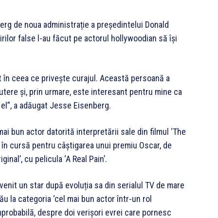
berg de noua administrație a președintelui Donald
irilor false l-au făcut pe actorul hollywoodian să își
at în ceea ce privește curajul. Această persoană a
tere și, prin urmare, este interesant pentru mine ca
 el”, a adăugat Jesse Eisenberg.
i bun actor datorită interpretării sale din filmul ‘The
 în cursă pentru câștigarea unui premiu Oscar, de
inal’, cu pelicula ‘A Real Pain’.
evenit un star după evoluția sa din serialul TV de mare
u la categoria ‘cel mai bun actor într-un rol
mprobabilă, despre doi verișori evrei care pornesc