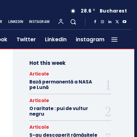
28.6
Bucharest
C
ER
LINKEDIN
INSTAGRAM
ook
Twitter
Linkedin
instagram
Hot this week
Articole
Bază permanentă a NASA
pe Lună
Articole
O raritate : pui de vultur
negru
Articole
S-au descoperit rămășițele