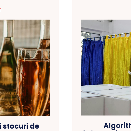
T
Algorit
 stocuri de