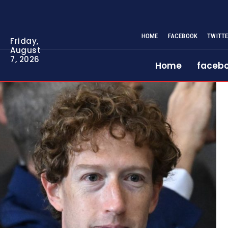
HOME
FACEBOOK
TWITT
Friday,
August
7, 2026
Home
faceb