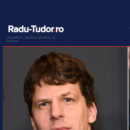
jurnalist, analist politic și
militar