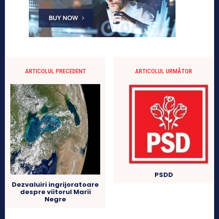
ARTICOLUL PRECEDENT
ARTICOLUL URMĂTOR
PSDD
Dezvaluiri ingrijoratoare
despre viitorul Marii
Negre