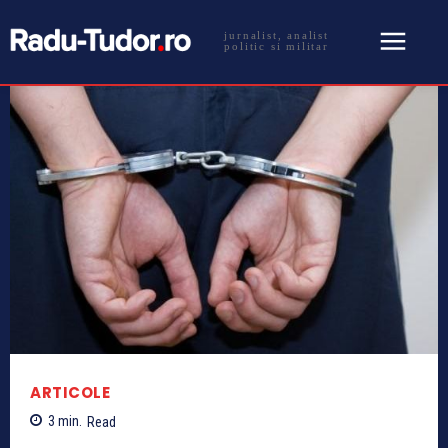
jurnalist, analist
politic si militar
ARTICOLE
3
min.
Read