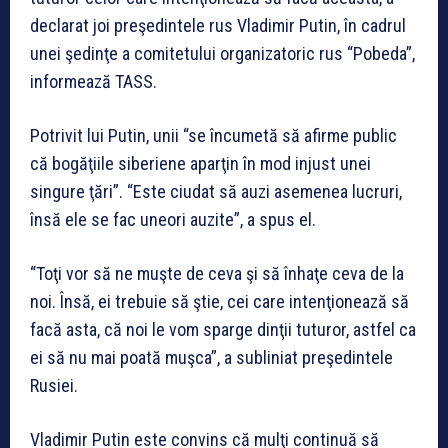
declarat joi preşedintele rus Vladimir Putin, în cadrul
unei şedinţe a comitetului organizatoric rus “Pobeda”,
informează TASS.
Potrivit lui Putin, unii “se încumetă să afirme public
că bogăţiile siberiene aparţin în mod injust unei
singure ţări”. “Este ciudat să auzi asemenea lucruri,
însă ele se fac uneori auzite”, a spus el.
“Toţi vor să ne muşte de ceva şi să înhaţe ceva de la
noi. Însă, ei trebuie să ştie, cei care intenţionează să
facă asta, că noi le vom sparge dinţii tuturor, astfel ca
ei să nu mai poată muşca”, a subliniat preşedintele
Rusiei.
Vladimir Putin este convins că mulţi continuă să