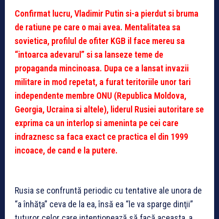
Confirmat lucru, Vladimir Putin si-a pierdut si bruma
de ratiune pe care o mai avea. Mentalitatea sa
sovietica, profilul de ofiter KGB il face mereu sa
“intoarca adevarul” si sa lanseze teme de
propaganda mincinoasa. Dupa ce a lansat invazii
militare in mod repetat, a furat teritoriile unor tari
independente membre ONU (Republica Moldova,
Georgia, Ucraina si altele), liderul Rusiei autoritare se
exprima ca un interlop si ameninta pe cei care
indraznesc sa faca exact ce practica el din 1999
incoace, de cand e la putere.
Rusia se confruntă periodic cu tentative ale unora de
“a înhăţa” ceva de la ea, însă ea “le va sparge dinţii”
tuturor celor care intenţionează să facă aceasta, a