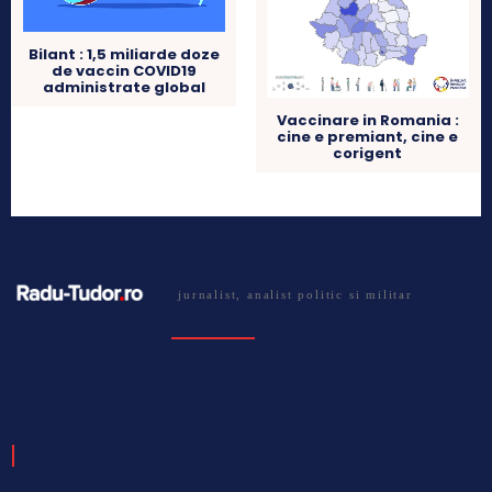
Bilant : 1,5 miliarde doze
de vaccin COVID19
administrate global
Vaccinare in Romania :
cine e premiant, cine e
corigent
jurnalist, analist politic si militar