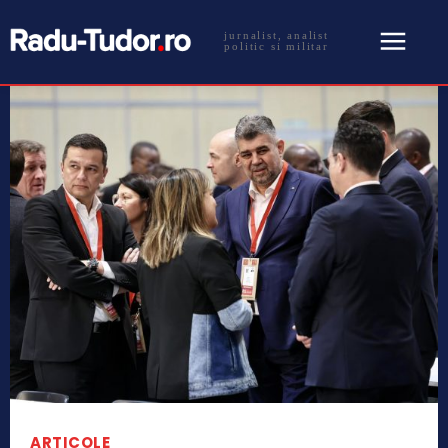
jurnalist, analist
politic si militar
ARTICOLE