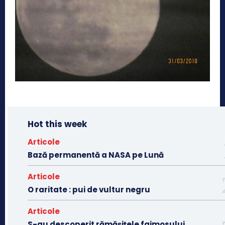
Hot this week
Articole
Bază permanentă a NASA pe Lună
Articole
O raritate : pui de vultur negru
Articole
S-au descoperit rămășițele faimosului