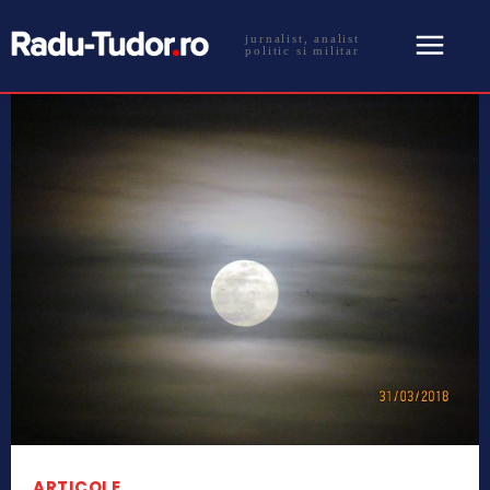
jurnalist, analist
politic si militar
ARTICOLE