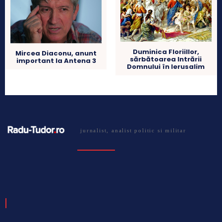
Duminica Floriillor,
Mircea Diaconu, anunt
sărbătoarea Intrării
important la Antena 3
Domnului în Ierusalim
jurnalist, analist politic si militar