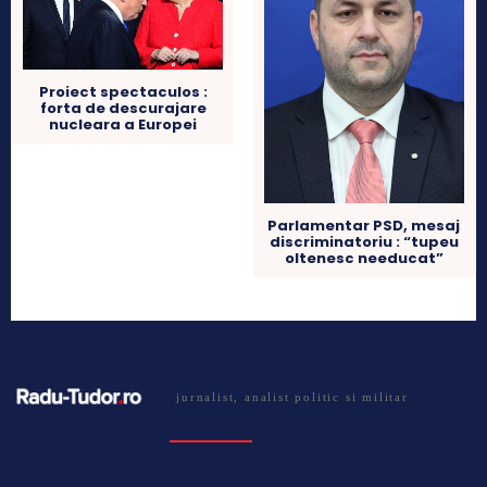
Proiect spectaculos :
forta de descurajare
nucleara a Europei
Parlamentar PSD, mesaj
discriminatoriu : “tupeu
oltenesc needucat”
jurnalist, analist politic si militar