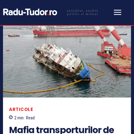
jurnalist, analist
politic si militar
ARTICOLE
2
min.
Read
Mafia transporturilor de