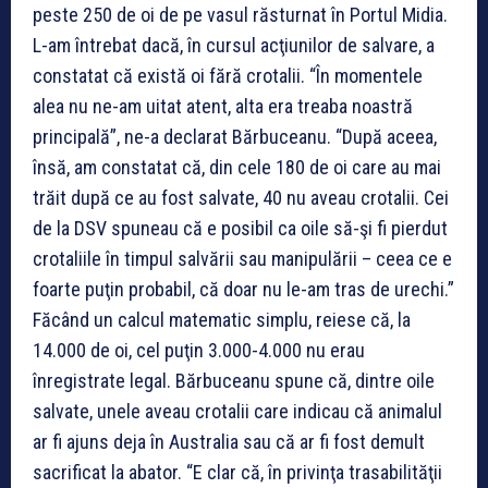
peste 250 de oi de pe vasul răsturnat în Portul Midia.
L-am întrebat dacă, în cursul acţiunilor de salvare, a
constatat că există oi fără crotalii. “În momentele
alea nu ne-am uitat atent, alta era treaba noastră
principală”, ne-a declarat Bărbuceanu. “După aceea,
însă, am constatat că, din cele 180 de oi care au mai
trăit după ce au fost salvate, 40 nu aveau crotalii. Cei
de la DSV spuneau că e posibil ca oile să-şi fi pierdut
crotaliile în timpul salvării sau manipulării – ceea ce e
foarte puţin probabil, că doar nu le-am tras de urechi.”
Făcând un calcul matematic simplu, reiese că, la
14.000 de oi, cel puţin 3.000-4.000 nu erau
înregistrate legal. Bărbuceanu spune că, dintre oile
salvate, unele aveau crotalii care indicau că animalul
ar fi ajuns deja în Australia sau că ar fi fost demult
sacrificat la abator. “E clar că, în privinţa trasabilităţii