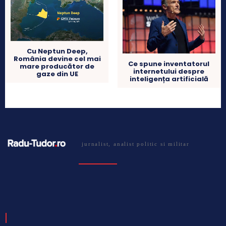
Cu Neptun Deep,
România devine cel mai
Ce spune inventatorul
mare producător de
internetului despre
gaze din UE
inteligența artificială
jurnalist, analist politic si militar