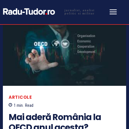
jurnalist, analist
politic si militar
ARTICOLE
1
min.
Read
Mai aderă România la
OECD anul acesta?