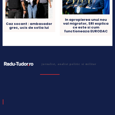
In apropierea unui nou
val migrator, SRI explica
Caz socant : ambasador
ce este si cum
grec, ucis de sotia lui
functioneaza EURODAC
jurnalist, analist politic si militar