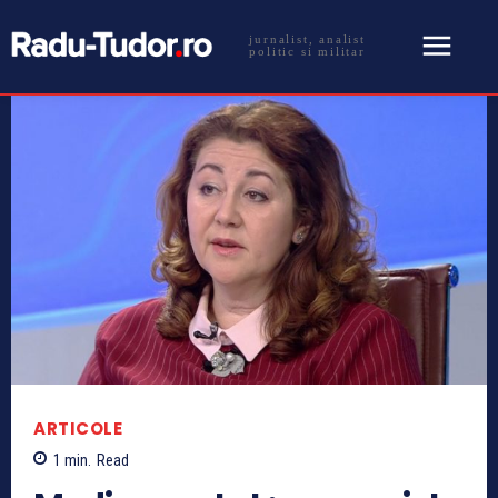
jurnalist, analist
politic si militar
ARTICOLE
1
min.
Read