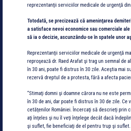
reprezentanţii serviciilor medicale de urgenţă di
Totodată, se precizează că ameninţarea demiterii 
a satisface nevoi economice sau comerciale ale 
să ia o decizie, ascunzându-se în spatele unor aş
Reprezentanţii serviciilor medicale de urgenţă ma
reproşează dr. Raed Arafat şi trag un semnal de a
în 30 ani, poate fi distrus în 30 zile. Aceştia mai s
rezervă dreptul de a protesta, fără a afecta pacien
“Stimaţi domni şi doamne cărora nu ne este permi
în 30 de ani, dar poate fi distrus în 30 de zile. Ce 
cetăţenilor României. Încercaţi să descrieţi prin
aţi înţeles şi nu îl veţi înţelege decât dacă îndeplin
şi suflet, fie beneficiaţi de el pentru trup şi sufl