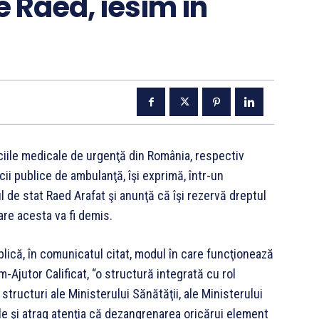
e Raed, iesim in
iile medicale de urgenţă din România, respectiv
cii publice de ambulanţă, îşi exprimă, într-un
 de stat Raed Arafat şi anunţă că îşi rezervă dreptul
care acesta va fi demis.
plică, în comunicatul citat, modul în care funcţionează
Ajutor Calificat, “o structură integrată cu rol
structuri ale Ministerului Sănătăţii, ale Ministerului
cale şi atrag atenţia că dezangrenarea oricărui element