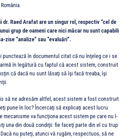
n România.
dr. Raed Arafat are un singur rol, respectiv “cel de
unui grup de oameni care nici măcar nu sunt capabili
a-zise “analize” sau “evaluări”.
i punctează în documentul citat că nu înţeleg ce i se
larmă în legătură cu faptul că acest sistem, construit
usţin că dacă nu sunt lăsaţi să îşi facă treaba, îşi
ţii.
s să ne adresăm altfel, acest sistem a fost construit
veţi pune în loc? Încercaţi să explicaţi acest lucru
 ce mecanisme va funcţiona acest sistem pe care nu l-
iţi una din două condiţii: fie faceţi parte din el cu trup
et. Dacă nu puteţi, atunci vă rugăm, respectuos, să ne