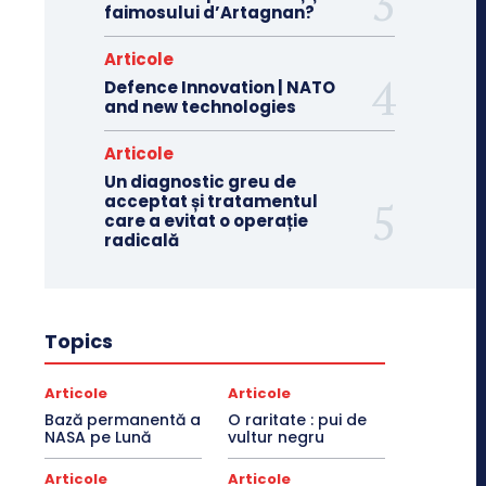
faimosului d’Artagnan?
Articole
Defence Innovation | NATO
and new technologies
Articole
Un diagnostic greu de
acceptat și tratamentul
care a evitat o operație
radicală
Topics
Articole
Articole
Bază permanentă a
O raritate : pui de
NASA pe Lună
vultur negru
Articole
Articole