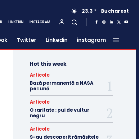
23.3
Bucharest
C
ER
LINKEDIN
INSTAGRAM
ook
Twitter
Linkedin
instagram
Hot this week
Articole
Bază permanentă a NASA
pe Lună
Articole
O raritate : pui de vultur
negru
Articole
S-au descoperit rămășițele