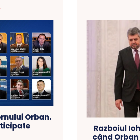
T
ernului Orban.
ticipate
Razboiul Io
când Orban t