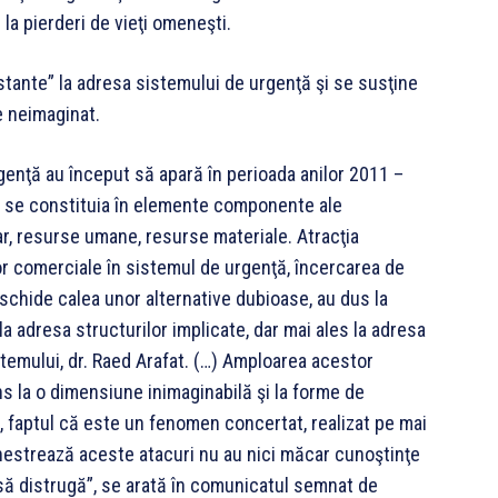
la pierderi de vieţi omeneşti.
tante” la adresa sistemului de urgenţă şi se susţine
e neimaginat.
genţă au început să apară în perioada anilor 2011 –
e se constituia în elemente componente ale
iar, resurse umane, resurse materiale. Atracţia
ilor comerciale în sistemul de urgenţă, încercarea de
eschide calea unor alternative dubioase, au dus la
la adresa structurilor implicate, dar mai ales la adresa
stemului, dr. Raed Arafat. (…) Amploarea acestor
ns la o dimensiune inimaginabilă şi la forme de
 faptul că este un fenomen concertat, realizat pe mai
rchestrează aceste atacuri nu au nici măcar cunoştinţe
ă distrugă”, se arată în comunicatul semnat de