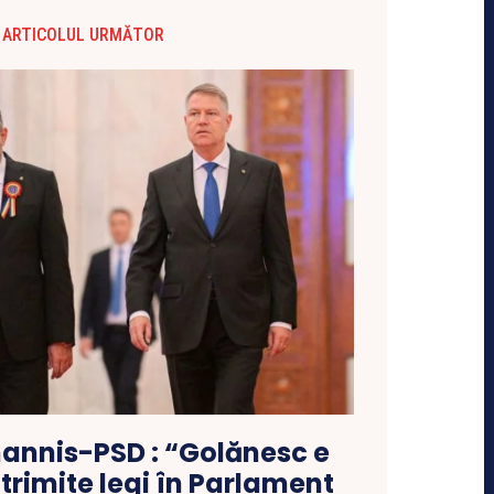
ARTICOLUL URMĂTOR
hannis-PSD : “Golănesc e
rimite legi în Parlament