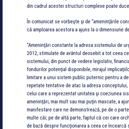
din cadrul acestei structuri complexe poate duce 
În comunicat se vorbeşte şi de “ameninţările cons
că amploarea acestora a ajuns la o dimensiune d
“Ameninţări constante la adresa sistemului de ur
2012, stimulate de avântul deosebit a tot ceea c
sistemului, din punct de vedere legislativ, financ
fondurilor potenţial disponibile, mirajul implicaţi
limitare a unui sistem public puternic pentru a d
repetate tentative de atac la adresa conceptului, 
celui care a reprezentat unitatea şi coeziunea si
ameninţări, mai mult sau mai puţin mascate, a aju
manifestare care ne demonstrează, pe de o parte,
multe căi; pe de altă parte, faptul că cei care o
de bază despre funcţionarea a ceea ce încearcă s