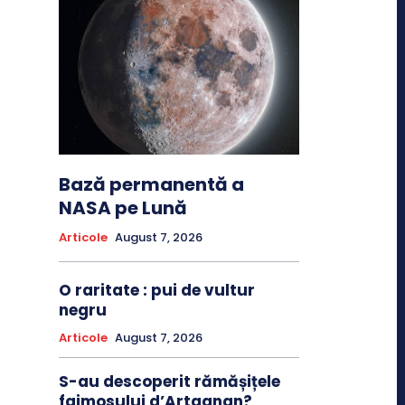
Bază permanentă a
NASA pe Lună
Articole
August 7, 2026
O raritate : pui de vultur
negru
Articole
August 7, 2026
S-au descoperit rămășițele
faimosului d’Artagnan?