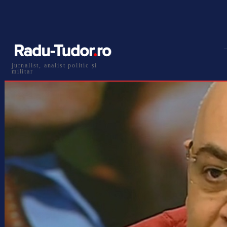
jurnalist, analist politic și
militar