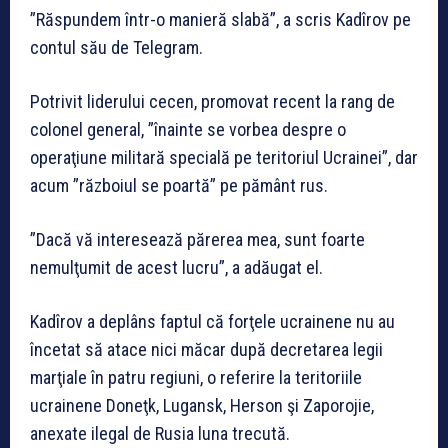
”Răspundem într-o manieră slabă”, a scris Kadîrov pe
contul său de Telegram.
Potrivit liderului cecen, promovat recent la rang de
colonel general, ”înainte se vorbea despre o
operaţiune militară specială pe teritoriul Ucrainei”, dar
acum ”războiul se poartă” pe pământ rus.
”Dacă vă interesează părerea mea, sunt foarte
nemulţumit de acest lucru”, a adăugat el.
Kadîrov a deplâns faptul că forţele ucrainene nu au
încetat să atace nici măcar după decretarea legii
marţiale în patru regiuni, o referire la teritoriile
ucrainene Doneţk, Lugansk, Herson şi Zaporojie,
anexate ilegal de Rusia luna trecută.