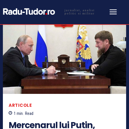
jurnalist, analist
politic si militar
ARTICOLE
1
min.
Read
Mercenarul lui Putin,