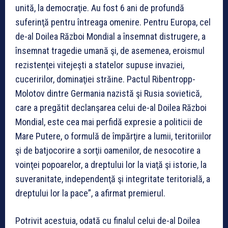
unită, la democraţie. Au fost 6 ani de profundă
suferinţă pentru întreaga omenire. Pentru Europa, cel
de-al Doilea Război Mondial a însemnat distrugere, a
însemnat tragedie umană şi, de asemenea, eroismul
rezistenţei vitejeşti a statelor supuse invaziei,
cuceririlor, dominaţiei străine. Pactul Ribentropp-
Molotov dintre Germania nazistă şi Rusia sovietică,
care a pregătit declanşarea celui de-al Doilea Război
Mondial, este cea mai perfidă expresie a politicii de
Mare Putere, o formulă de împărţire a lumii, teritoriilor
şi de batjocorire a sorţii oamenilor, de nesocotire a
voinţei popoarelor, a dreptului lor la viaţă şi istorie, la
suveranitate, independenţă şi integritate teritorială, a
dreptului lor la pace”, a afirmat premierul.
Potrivit acestuia, odată cu finalul celui de-al Doilea