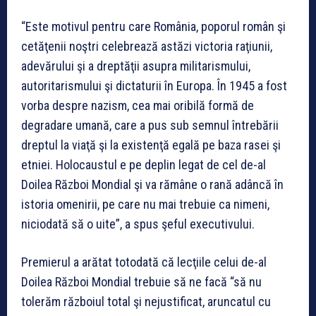
“Este motivul pentru care România, poporul român şi
cetăţenii noştri celebrează astăzi victoria raţiunii,
adevărului şi a dreptăţii asupra militarismului,
autoritarismului şi dictaturii în Europa. În 1945 a fost
vorba despre nazism, cea mai oribilă formă de
degradare umană, care a pus sub semnul întrebării
dreptul la viaţă şi la existenţă egală pe baza rasei şi
etniei. Holocaustul e pe deplin legat de cel de-al
Doilea Război Mondial şi va rămâne o rană adâncă în
istoria omenirii, pe care nu mai trebuie ca nimeni,
niciodată să o uite”, a spus şeful executivului.
Premierul a arătat totodată că lecţiile celui de-al
Doilea Război Mondial trebuie să ne facă “să nu
tolerăm războiul total şi nejustificat, aruncatul cu