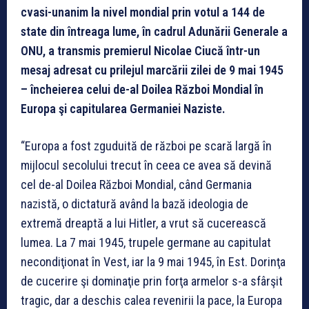
cvasi-unanim la nivel mondial prin votul a 144 de
state din întreaga lume, în cadrul Adunării Generale a
ONU, a transmis premierul Nicolae Ciucă într-un
mesaj adresat cu prilejul marcării zilei de 9 mai 1945
– încheierea celui de-al Doilea Război Mondial în
Europa şi capitularea Germaniei Naziste.
“Europa a fost zguduită de război pe scară largă în
mijlocul secolului trecut în ceea ce avea să devină
cel de-al Doilea Război Mondial, când Germania
nazistă, o dictatură având la bază ideologia de
extremă dreaptă a lui Hitler, a vrut să cucerească
lumea. La 7 mai 1945, trupele germane au capitulat
necondiţionat în Vest, iar la 9 mai 1945, în Est. Dorinţa
de cucerire şi dominaţie prin forţa armelor s-a sfârşit
tragic, dar a deschis calea revenirii la pace, la Europa