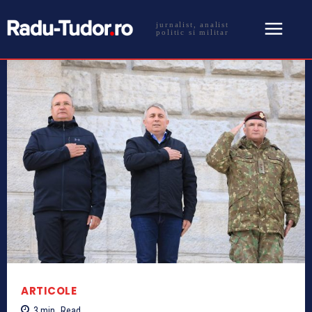
jurnalist, analist
politic si militar
ARTICOLE
3
min.
Read