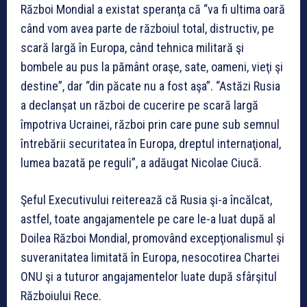
Război Mondial a existat speranţa că “va fi ultima oară
când vom avea parte de războiul total, distructiv, pe
scară largă în Europa, când tehnica militară şi
bombele au pus la pământ oraşe, sate, oameni, vieţi şi
destine”, dar “din păcate nu a fost aşa”. “Astăzi Rusia
a declanşat un război de cucerire pe scară largă
împotriva Ucrainei, război prin care pune sub semnul
întrebării securitatea în Europa, dreptul internaţional,
lumea bazată pe reguli”, a adăugat Nicolae Ciucă.
Şeful Executivului reiterează că Rusia şi-a încălcat,
astfel, toate angajamentele pe care le-a luat după al
Doilea Război Mondial, promovând excepţionalismul şi
suveranitatea limitată în Europa, nesocotirea Chartei
ONU şi a tuturor angajamentelor luate după sfârşitul
Războiului Rece.