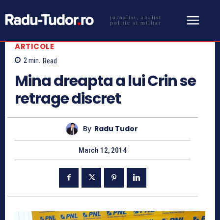
jurnalist, analist
politic si militar
ARTICOLE
2
min.
Read
Mina dreapta a lui Crin se
retrage discret
By
Radu Tudor
March 12, 2014