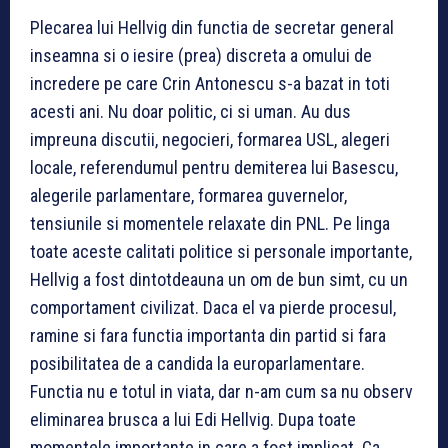
Plecarea lui Hellvig din functia de secretar general
inseamna si o iesire (prea) discreta a omului de
incredere pe care Crin Antonescu s-a bazat in toti
acesti ani. Nu doar politic, ci si uman. Au dus
impreuna discutii, negocieri, formarea USL, alegeri
locale, referendumul pentru demiterea lui Basescu,
alegerile parlamentare, formarea guvernelor,
tensiunile si momentele relaxate din PNL. Pe linga
toate aceste calitati politice si personale importante,
Hellvig a fost dintotdeauna un om de bun simt, cu un
comportament civilizat. Daca el va pierde procesul,
ramine si fara functia importanta din partid si fara
posibilitatea de a candida la europarlamentare.
Functia nu e totul in viata, dar n-am cum sa nu observ
eliminarea brusca a lui Edi Hellvig. Dupa toate
momentele importante in care a fost implicat. Ca