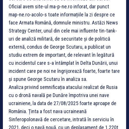
Oficial avem site-ul ma-p-ne.ro inforat, dar punct
map-ne.ro-acolo-s toate informațiile la zi despre ce
face Armata Română, domnule ministru. Astăzi News
Strategy Center, unul din cele mai influente tin-tank-
uri de analiză militară, de securitate și de politică
externă, condus de George Scutaru, a publicat un
studiu extrem de important, de relevant în legătură
cu incidentul care s-a întâmplat în Delta Dunării, unui
incident care pe noi ne îngrijorează foarte, foarte tare
și spune George Scutaru în analiza sa.
Analiza privind semnificația atacului realizat de Rusia
cu o dronă navală pe Dunăre împotriva unei nave
ucrainiene, la data de 27/08/2025 foarte aproape de
România. Ținta a fost nava ucraineană
Sinferopolonavă de cercetare, intrată în serviciu în
2021, deci o navă nouă, cu un deplasament de 1.220t