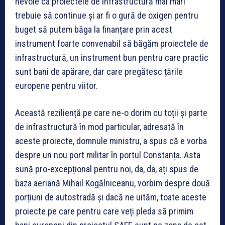
nevoie ca proiectele de infrastructură mai mari
trebuie să continue și ar fi o gură de oxigen pentru
buget să putem băga la finanțare prin acest
instrument foarte convenabil să băgăm proiectele de
infrastructură, un instrument bun pentru care practic
sunt bani de apărare, dar care pregătesc țările
europene pentru viitor.
Această reziliență pe care ne-o dorim cu toții și parte
de infrastructură în mod particular, adresată în
aceste proiecte, domnule ministru, a spus că e vorba
despre un nou port militar în portul Constanța. Asta
sună pro-excepțional pentru noi, da, da, ați spus de
baza aeriană Mihail Kogălniceanu, vorbim despre două
porțiuni de autostradă și dacă ne uităm, toate aceste
proiecte pe care pentru care veți pleda să primim