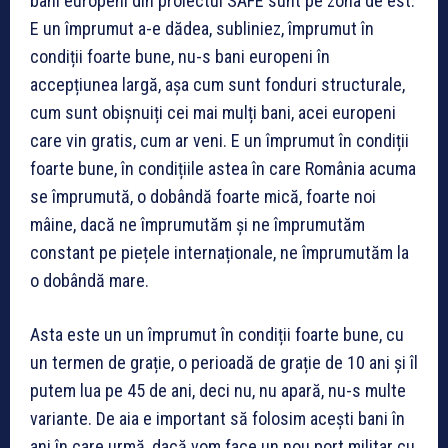
bani europeni din proiectul SAFE sunt pe zona de est.
E un împrumut a-e dădea, subliniez, împrumut în
condiții foarte bune, nu-s bani europeni în
accepțiunea largă, așa cum sunt fonduri structurale,
cum sunt obișnuiți cei mai mulți bani, acei europeni
care vin gratis, cum ar veni. E un împrumut în condiții
foarte bune, în condițiile astea în care România acuma
se împrumută, o dobândă foarte mică, foarte noi
mâine, dacă ne împrumutăm și ne împrumutăm
constant pe piețele internaționale, ne împrumutăm la
o dobândă mare.
Asta este un un împrumut în condiții foarte bune, cu
un termen de grație, o perioadă de grație de 10 ani și îl
putem lua pe 45 de ani, deci nu, nu apară, nu-s multe
variante. De aia e important să folosim acești bani în
ani în care urmă, dacă vom face un nou port militar cu