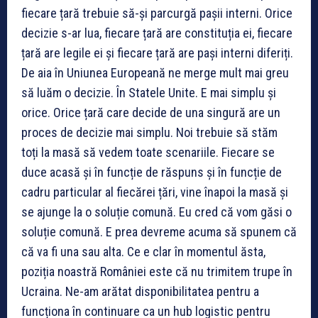
fiecare țară trebuie să-și parcurgă pașii interni. Orice
decizie s-ar lua, fiecare țară are constituția ei, fiecare
țară are legile ei și fiecare țară are pași interni diferiți.
De aia în Uniunea Europeană ne merge mult mai greu
să luăm o decizie. În Statele Unite. E mai simplu și
orice. Orice țară care decide de una singură are un
proces de decizie mai simplu. Noi trebuie să stăm
toți la masă să vedem toate scenariile. Fiecare se
duce acasă și în funcție de răspuns și în funcție de
cadru particular al fiecărei țări, vine înapoi la masă și
se ajunge la o soluție comună. Eu cred că vom găsi o
soluție comună. E prea devreme acuma să spunem că
că va fi una sau alta. Ce e clar în momentul ăsta,
poziția noastră României este că nu trimitem trupe în
Ucraina. Ne-am arătat disponibilitatea pentru a
funcționa în continuare ca un hub logistic pentru