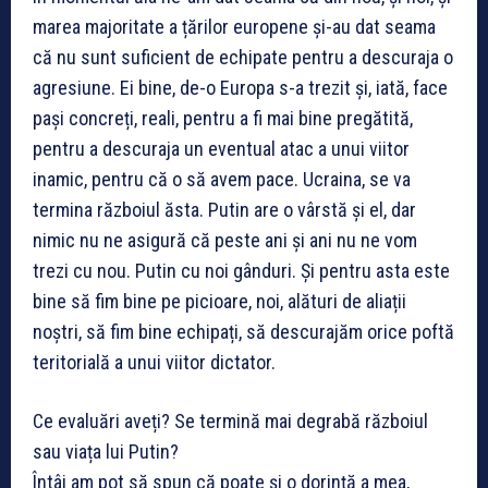
marea majoritate a țărilor europene și-au dat seama
că nu sunt suficient de echipate pentru a descuraja o
agresiune. Ei bine, de-o Europa s-a trezit și, iată, face
pași concreți, reali, pentru a fi mai bine pregătită,
pentru a descuraja un eventual atac a unui viitor
inamic, pentru că o să avem pace. Ucraina, se va
termina războiul ăsta. Putin are o vârstă și el, dar
nimic nu ne asigură că peste ani și ani nu ne vom
trezi cu nou. Putin cu noi gânduri. Și pentru asta este
bine să fim bine pe picioare, noi, alături de aliații
noștri, să fim bine echipați, să descurajăm orice poftă
teritorială a unui viitor dictator.
Ce evaluări aveți? Se termină mai degrabă războiul
sau viața lui Putin?
Întâi am pot să spun că poate și o dorință a mea,