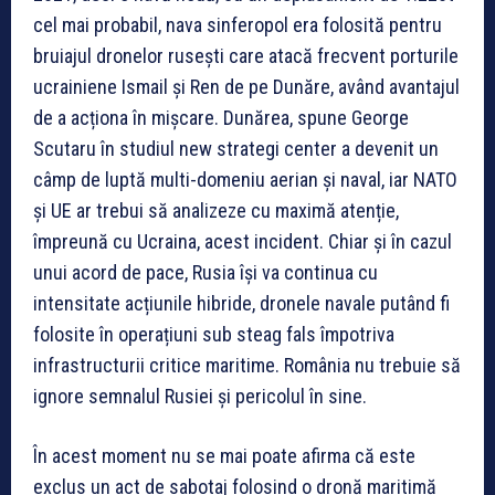
cel mai probabil, nava sinferopol era folosită pentru
bruiajul dronelor rusești care atacă frecvent porturile
ucrainiene Ismail și Ren de pe Dunăre, având avantajul
de a acționa în mișcare. Dunărea, spune George
Scutaru în studiul new strategi center a devenit un
câmp de luptă multi-domeniu aerian și naval, iar NATO
și UE ar trebui să analizeze cu maximă atenție,
împreună cu Ucraina, acest incident. Chiar și în cazul
unui acord de pace, Rusia își va continua cu
intensitate acțiunile hibride, dronele navale putând fi
folosite în operațiuni sub steag fals împotriva
infrastructurii critice maritime. România nu trebuie să
ignore semnalul Rusiei și pericolul în sine.
În acest moment nu se mai poate afirma că este
exclus un act de sabotaj folosind o dronă maritimă