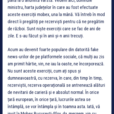
până la o anumită vârstă. Vedem aici, domnule
ministru, harta județelor în care au fost efectuate
aceste exerciții mobex, una la mână. Vă întreb în mod
direct îi pregătiți pe rezerviști pentru că ne pregătim
de război. Sunt niște exerciții care se fac de ani de
zile. E s-au făcut și în anii și-n anii trecuți.
Acum au devenit foarte populare din datorită fake
news-urilor de pe platformele sociale, că mulți au zis
am primit hârtie, vin, ne iau la oaste, ne încorporează.
Nu sunt aceste exerciții, cum ați spus și
dumneavoastră, cu rezerva, în care, din timp în timp,
rezerviștii, rezerva operațională se antrenează alături
de nevitarii de carieră și e absolut normal. În orice
țară european, în orice țară, lucrurile astea se
întâmplă, se vor întâmpla și în toamna asta. Iată, vă
invit la Mobex București-Ilfov, da, mergem, vin cu