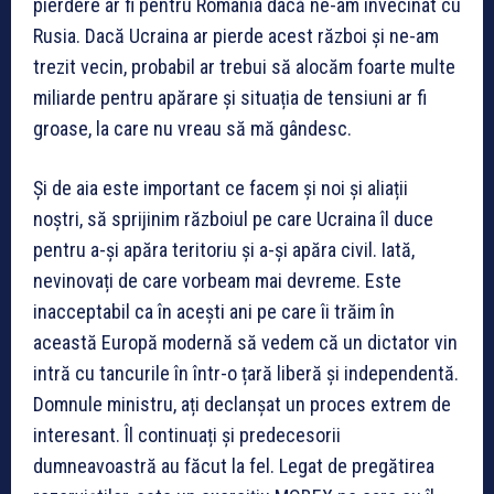
pierdere ar fi pentru România dacă ne-am învecinat cu
Rusia. Dacă Ucraina ar pierde acest război și ne-am
trezit vecin, probabil ar trebui să alocăm foarte multe
miliarde pentru apărare și situația de tensiuni ar fi
groase, la care nu vreau să mă gândesc.
Și de aia este important ce facem și noi și aliații
noștri, să sprijinim războiul pe care Ucraina îl duce
pentru a-și apăra teritoriu și a-și apăra civil. Iată,
nevinovați de care vorbeam mai devreme. Este
inacceptabil ca în acești ani pe care îi trăim în
această Europă modernă să vedem că un dictator vin
intră cu tancurile în într-o țară liberă și independentă.
Domnule ministru, ați declanșat un proces extrem de
interesant. Îl continuați și predecesorii
dumneavoastră au făcut la fel. Legat de pregătirea