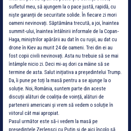
sufletul meu, să ajungem la o pace justă, rapidă, cu
niște garanții de securitate solide. În fiecare zi mori
oameni nevinovați. Săptămâna trecută, a joi, înaintea
summit-ului, înaintea întâlnirii informale de la Copan-
Haga, miniștrilor apărării au dat în cu rușii, au dat cu
drone în Kiev au murit 24 de oameni. Trei din ei au
fost copii civili nevinovați. Asta nu trebuie să se mai
întâmple nicio zi. Deci mi-aș dori ca mâine să se
termine de asta. Salut inițiativa a președintelui Trump.
Da, îi pune pe toți la masă pentru a se ajunge la o
soluție. Noi, România, suntem parte din aceste
discuții alături de coaliția de voință, alături de
partenerii americani și vrem să vedem o soluție în
viitorul cât mai apropiat.
Pasul următor este să-i vedem la masă pe
președintele Zerlensci cu Putin și de aici încolo să