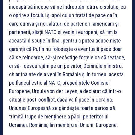
înceapă să începe să ne îndreptăm către o soluție, cu
o oprire a focului și apoi cu un tratat de pace ca în
care cumva și noi, alături de partenerii americani și
partenerii, aliații NATO și vecinii europeni, să fim la
această discuție în final, pentru a putea aduce niște
garanții că Putin nu folosește o eventuală pace doar
să se reîncarce, să-și recâștige forțele ca să reatace,
ci să-l descurajăm pe un pe viitor, Domnule ministru,
chiar înainte de a veni în România și în turneul acesta
pe flancul estic al NATO, președintele Comisiei
Europene, Ursula von der Leyen, a declarat că într-o
situație post-conflict, dacă va fi pace în Ucraina,
Uniunea Europeană se gândește foarte serios să
trimită trupe de menținere a păcii pe teritoriul
Ucrainei. România, fin membru al Uniunii Europene.