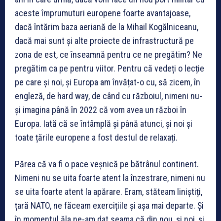
aceste împrumuturi europene foarte avantajoase,
dacă întărim baza aeriană de la Mihail Kogălniceanu,
dacă mai sunt și alte proiecte de infrastructură pe
zona de est, ce înseamnă pentru ce ne pregătim? Ne
pregătim ca pe pentru viitor. Pentru că vedeți o lecție
pe care și noi, și Europa am învățat-o cu, să zicem, în
engleză, de hard way, de când cu războiul, nimeni nu-
și imagina până în 2022 că vom avea un război în
Europa. Iată că se întâmplă și până atunci, și noi și
toate țările europene a fost destul de relaxați.
Părea că va fi o pace veșnică pe bătrânul continent.
Nimeni nu se uita foarte atent la înzestrare, nimeni nu
se uita foarte atent la apărare. Eram, stăteam liniștiți,
țară NATO, ne făceam exercițiile și așa mai departe. Și
în momentul ăla ne-am dat seama că din nou, și noi, și