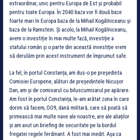
extraordinar, unic pentru Europa de Est și probabil
pentru toate Europa. În 2040 baza vor fi două baze
foarte mari în Europa baza de la Mihail Kogălniceanu și
baza de la Ramstein. Și acolo, la Mihail Kogălniceanu,
avem o investiție în mai multe fază, investiție a
statului român și o parte din această investiție vrem
să derulăm prin acest instrument de împrumut safe.
La fel, în portul Constanța, am dus-o pe președinta
Comisiei Europene, alături de președintele Nicușor
Dan, am și de comisarul cu biluscumisarul pe apărare.
Am fost în portul Constanța, le-am arătat zona în care
dorim să facem, OO9, dană militară, care să poată să
primească mai multe nave ale noastre, are ale aliaților
și am avut un briefing de securitate pe la bordul
fregatei regele ferdinant. A fost mai inedit. Așa ca