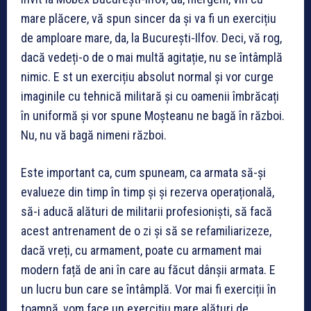
mare plăcere, vă spun sincer da și va fi un exercițiu
de amploare mare, da, la București-Ilfov. Deci, vă rog,
dacă vedeți-o de o mai multă agitație, nu se întâmplă
nimic. E st un exercițiu absolut normal și vor curge
imaginile cu tehnică militară și cu oamenii îmbrăcați
în uniformă și vor spune Moșteanu ne bagă în război.
Nu, nu vă bagă nimeni război.
Este important ca, cum spuneam, ca armata să-și
evalueze din timp în timp și și rezerva operațională,
să-i aducă alături de militarii profesioniști, să facă
acest antrenament de o zi și să se refamiliarizeze,
dacă vreți, cu armament, poate cu armament mai
modern față de ani în care au făcut dânșii armata. E
un lucru bun care se întâmplă. Vor mai fi exerciții în
toamnă, vom face un exercițiu mare alături de