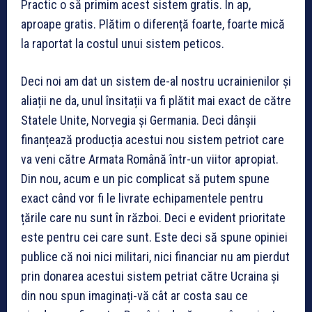
Practic o să primim acest sistem gratis. În ap,
aproape gratis. Plătim o diferență foarte, foarte mică
la raportat la costul unui sistem peticos.
Deci noi am dat un sistem de-al nostru ucrainienilor și
aliații ne da, unul însitații va fi plătit mai exact de către
Statele Unite, Norvegia și Germania. Deci dânșii
finanțează producția acestui nou sistem petriot care
va veni către Armata Română într-un viitor apropiat.
Din nou, acum e un pic complicat să putem spune
exact când vor fi le livrate echipamentele pentru
țările care nu sunt în război. Deci e evident prioritate
este pentru cei care sunt. Este deci să spune opiniei
publice că noi nici militari, nici financiar nu am pierdut
prin donarea acestui sistem petriat către Ucraina și
din nou spun imaginați-vă cât ar costa sau ce