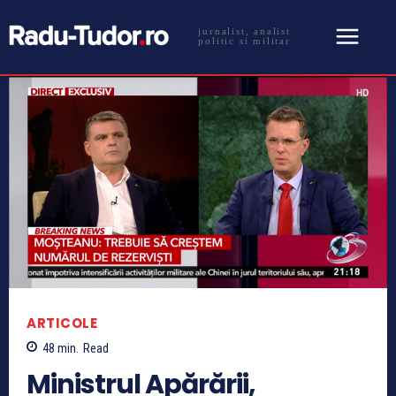
jurnalist, analist
politic si militar
ARTICOLE
48
min.
Read
Ministrul Apărării,