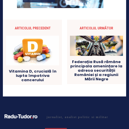
ARTICOLUL PRECEDENT
ARTICOLUL URMĂTOR
Federația Rusă rămâne
principala amenințare la
adresa securității
Vitamina D, crucială în
României și a regiunii
lupta împotriva
Mării Negre
cancerului
jurnalist, analist politic si militar