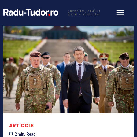
jurnalist, analist
politic si militar
ARTICOLE
2
min.
Read