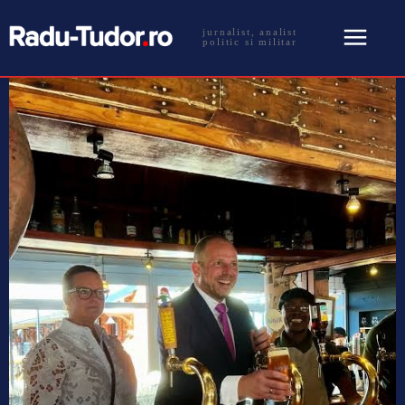
jurnalist, analist
politic si militar