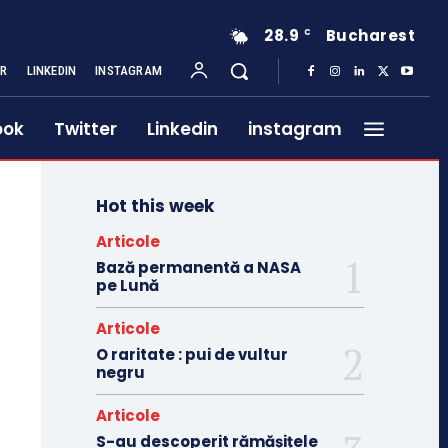
28.9
Bucharest
C
ER
LINKEDIN
INSTAGRAM
ook
Twitter
Linkedin
instagram
Hot this week
Articole
Bază permanentă a NASA
pe Lună
Articole
O raritate : pui de vultur
negru
Articole
S-au descoperit rămășițele