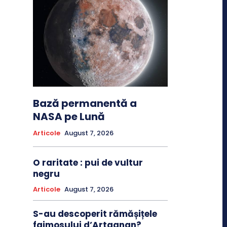
Bază permanentă a
NASA pe Lună
Articole
August 7, 2026
O raritate : pui de vultur
negru
Articole
August 7, 2026
S-au descoperit rămășițele
faimosului d’Artagnan?