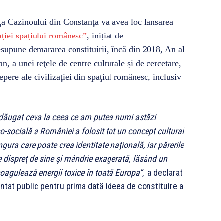
aţa Cazinoului din Constanţa va avea loc lansarea
aţiei spaţiului românesc”
, inițiat de
supune demararea constituirii, încă din 2018, An al
, a unei reţele de centre culturale și de cercetare,
pere ale civilizaţiei din spaţiul românesc, inclusiv
 adăugat ceva la ceea ce am putea numi astăzi
o-socială a României a folosit tot un concept cultural
ngura care poate crea identitate națională, iar părerile
re dispreţ de sine şi mândrie exagerată, lăsând un
coagulează energii toxice în toată Europa”
, a declarat
zentat public pentru prima dată ideea de constituire a