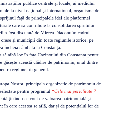
inistrațiilor publice centrale și locale, ai mediului
tale la nivel național și internațional, organisme de
 sprijinul față de principalele idei ale platformei
turale care să contribuie la consolidarea spiritului
țării a fost discutată de Mircea Diaconu în cadrul
 orașe și municipii din toate regiunile istorice, pe
 va încheia sâmbătă la Constanța.
u să aibă loc în fața Cazinoului din Constanța pentru
 se găsește această clădire de patrimoniu, unul dintre
pentru regiune, în general.
uropa Nostra, principala organizație de patrimoniu de
u selectate pentru programul
“Cele mai periclitate 7
ăcută ținându-se cont de valoarea patrimonială și
t în care acestea se află, dar și de potențialul lor de