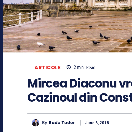
ARTICOLE
2
min.
Read
Mircea Diaconu vr
Cazinoul din Cons
By
Radu Tudor
June 6, 2018