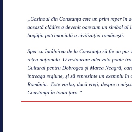
„Cazinoul din Constanța este un prim reper în a
această clădire a devenit oarecum un simbol al in
bogăția patrimonială a civilizației românești.
Sper ca întâlnirea de la Constanța să fie un pas
rețea națională. O restaurare adecvată poate tr
Cultural pentru Dobrogea și Marea Neagră, care 
întreaga regiune, și să reprezinte un exemplu în o
România.
Este vorba, dacă vreți, despre o mișca
Constanța în toată țara.”