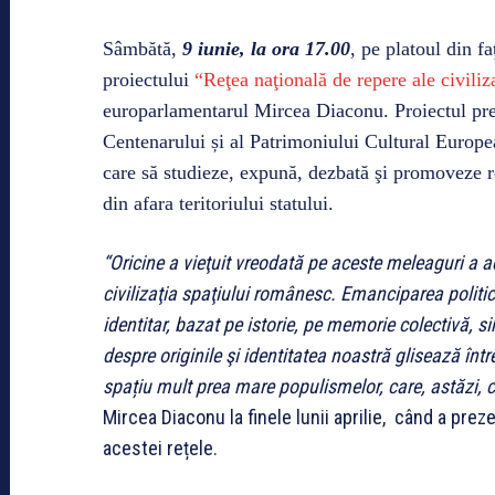
Sâmbătă,
9 iunie, la ora 17.00
, pe platoul din f
proiectului
“Reţea naţională de repere ale civiliz
europarlamentarul Mircea Diaconu. Proiectul pre
Centenarului și al Patrimoniului Cultural European
care să studieze, expună, dezbată şi promoveze re
din afara teritoriului statului.
“Oricine a vieţuit vreodată pe aceste meleaguri a
civilizaţia spaţiului românesc. Emanciparea politic
identitar, bazat pe istorie, pe memorie colectivă, si
despre originile şi identitatea noastră glisează înt
spațiu mult prea mare populismelor, care, astăzi, 
Mircea Diaconu la finele lunii aprilie, când a pre
acestei rețele.