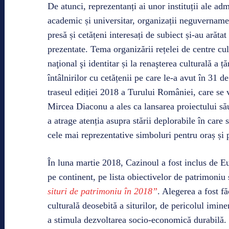
De atunci, reprezentanți ai unor instituții ale adm
academic și universitar, organizații neguvernamen
presă și cetățeni interesați de subiect și-au arătat
prezentate. Tema organizării rețelei de centre cul
naţional şi identitar și la renaşterea culturală a 
întâlnirilor cu cetățenii pe care le-a avut în 31 de
traseul ediției 2018 a Turului României, care se
Mircea Diaconu a ales ca lansarea proiectului să
a atrage atenția asupra stării deplorabile în care
cele mai reprezentative simboluri pentru oraș și 
În luna martie 2018, Cazinoul a fost inclus de E
pe continent, pe lista obiectivelor de patrimoni
situri de patrimoniu în 2018”
. Alegerea a fost f
culturală deosebită a siturilor, de pericolul iminen
a stimula dezvoltarea socio-economică durabilă.