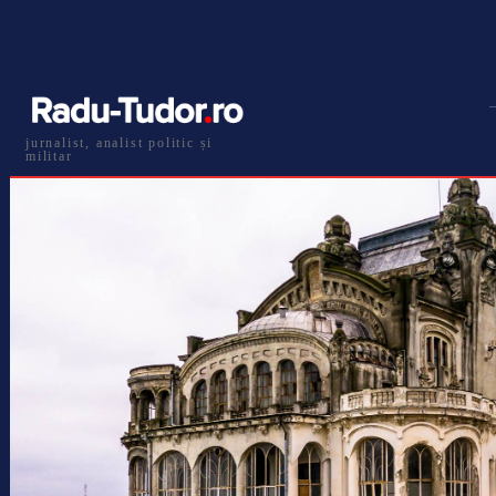
jurnalist, analist politic și
militar