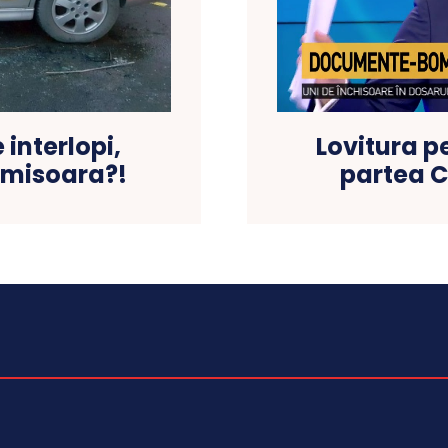
 interlopi,
Lovitura p
Timisoara?!
partea C