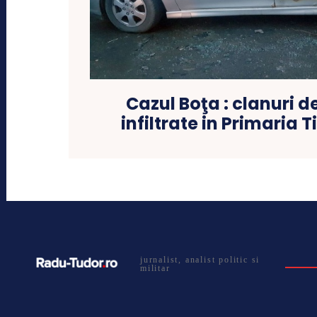
Cazul Boţa : clanuri de
infiltrate in Primaria 
jurnalist, analist politic si
militar