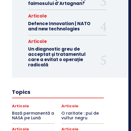
faimosului d’Artagnan?
Articole
Defence Innovation | NATO
and new technologies
Articole
Un diagnostic greu de
acceptat și tratamentul
care a evitat o operație
radicală
Topics
Articole
Articole
Bază permanentă a
O raritate : pui de
NASA pe Lună
vultur negru
Articole
Articole