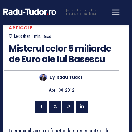
jurnalist, analist
politic si militar
ARTICOLE
Less than 1
min.
Read
Misterul celor 5 miliarde
de Euro ale lui Basescu
By
Radu Tudor
April 30, 2012
La nominalizarea in functia de prim ministru a lui