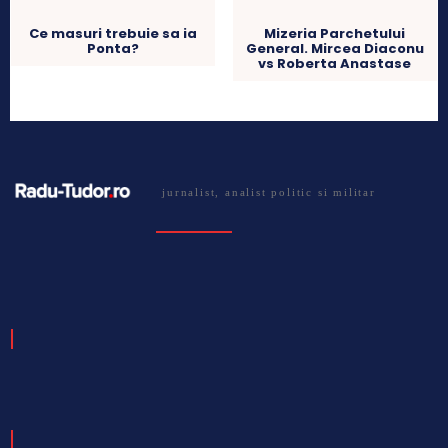
Ce masuri trebuie sa ia
Mizeria Parchetului
Ponta?
General. Mircea Diaconu
vs Roberta Anastase
jurnalist, analist politic si militar