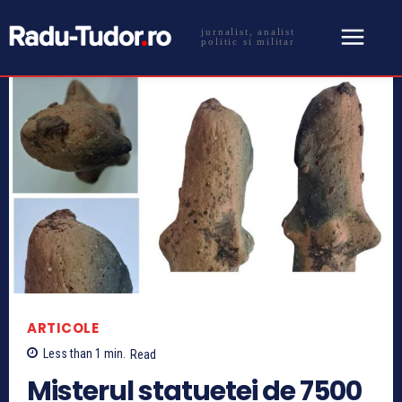
jurnalist, analist
politic si militar
ARTICOLE
Less than 1
min.
Read
Misterul statuetei de 7500