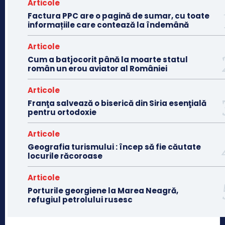
Articole
Factura PPC are o pagină de sumar, cu toate
informațiile care contează la îndemână
Articole
Cum a batjocorit până la moarte statul
român un erou aviator al României
Articole
Franţa salvează o biserică din Siria esenţială
pentru ortodoxie
Articole
Geografia turismului : încep să fie căutate
locurile răcoroase
Articole
Porturile georgiene la Marea Neagră,
refugiul petrolului rusesc