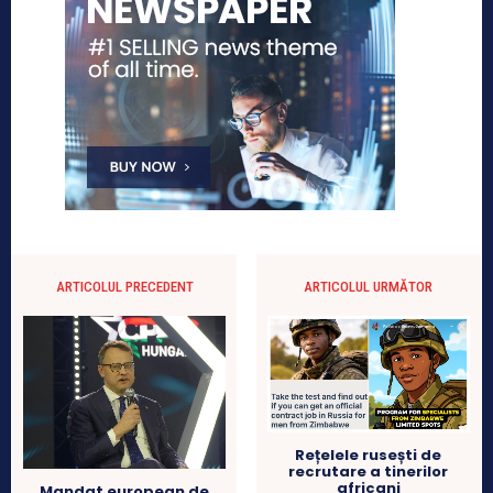
ARTICOLUL PRECEDENT
ARTICOLUL URMĂTOR
Rețelele rusești de
recrutare a tinerilor
africani
Mandat european de