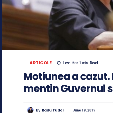
ARTICOLE
Less than 1
min.
Read
Motiunea a cazut. P
mentin Guvernul s
By
Radu Tudor
June 18, 2019