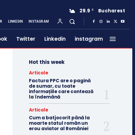
29.9
Bucharest
C
ER
LINKEDIN
INSTAGRAM
ook
Twitter
Linkedin
instagram
Hot this week
Articole
Factura PPC are o pagină
de sumar, cu toate
informațiile care contează
la îndemână
Articole
Cum a batjocorit până la
moarte statul român un
erou aviator al României