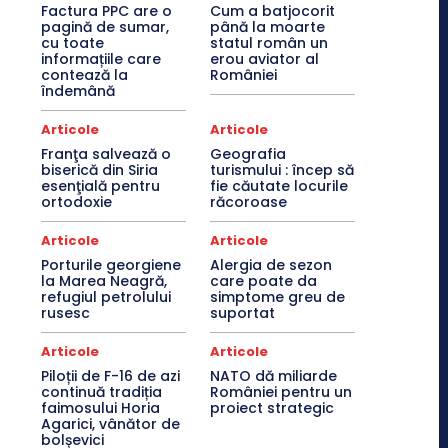
Factura PPC are o
Cum a batjocorit
pagină de sumar,
până la moarte
cu toate
statul român un
informațiile care
erou aviator al
contează la
României
îndemână
Articole
Articole
Franţa salvează o
Geografia
biserică din Siria
turismului : încep să
esenţială pentru
fie căutate locurile
ortodoxie
răcoroase
Articole
Articole
Porturile georgiene
Alergia de sezon
la Marea Neagră,
care poate da
refugiul petrolului
simptome greu de
rusesc
suportat
Articole
Articole
Piloții de F-16 de azi
NATO dă miliarde
continuă tradiția
României pentru un
faimosului Horia
proiect strategic
Agarici, vânător de
bolșevici