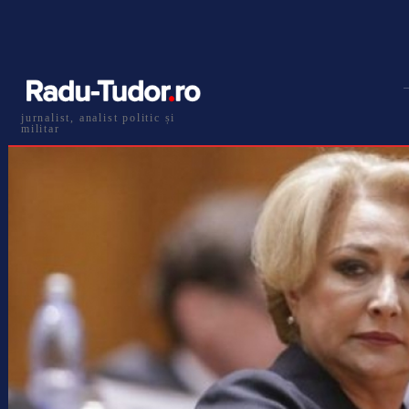
jurnalist, analist politic și
militar