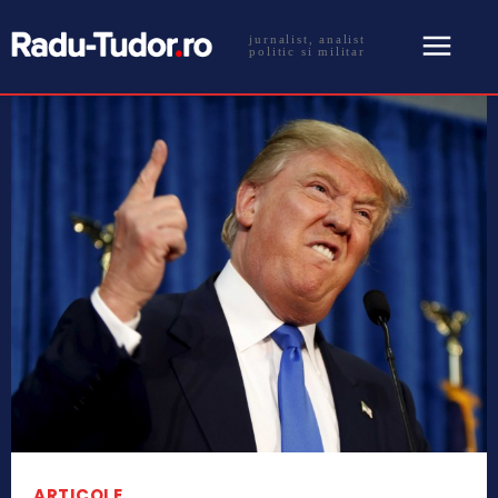
jurnalist, analist
politic si militar
ARTICOLE