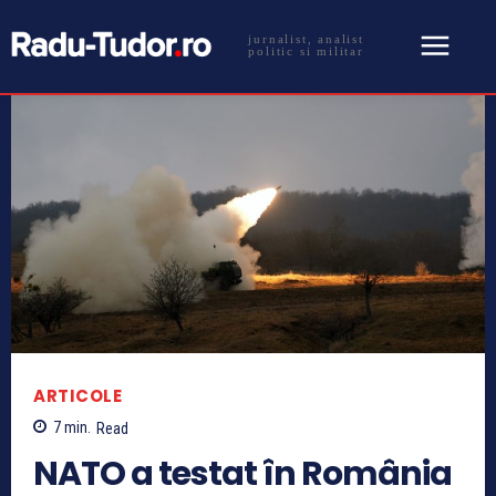
jurnalist, analist
politic si militar
ARTICOLE
7
min.
Read
NATO a testat în România