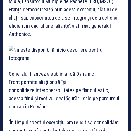
Midia, Lansatorul Multiple de Rachete (LRU/M270).
Franța demonstrează prin acest exercițiu, alături de
aliații săi, capacitatea de a se integra și de a acționa
eficient în cadrul unei alianțe’, a afirmat generalul
Anthonioz.
Generalul francez a subliniat că Dynamic
Front permite aliaților să își
consolideze interoperabilitatea pe flancul estic,
acesta fiind și motivul desfășurării sale pe parcursul
unui an în România.
‘În timpul acestui exercițiu, am reușit să consolidăm
coerența și eficiența lanțului de lovire, atât sub