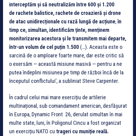
interceptăm și să neutralizăm între 600 și 1.200
de rachete balistice, rachete de croazieră și drone
de atac unidirecționale cu rază lungă de acțiune
,
în
timp ce, simultan, identificăm ținte, menținem
monitorizarea acestora și le transmitem mai departe,
într-un volum de cel puțin 1.500
(…). Aceasta este o
sarcină de o amploare foarte mare, dar este critic să
o exersăm — această misiune masivă — pentru a ne
putea îndeplini misiunea pe timp de război încă de la
începutul conflictului’, a subliniat Steve Carpenter.
În cadrul celui mai mare exercițiu de artilerie
multinațional, sub comandament american, desfășurat
în Europa, Dynamic Front 26, derulat simultan în mai
multe state, luni, în Poligonul Cincu a fost organizat
un exercițiu NATO cu
trageri cu muniție reală.