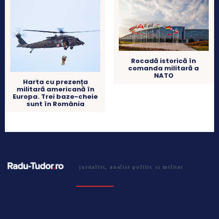
Rocadă istorică în
comanda militară a
NATO
Harta cu prezența
militară americană în
Europa. Trei baze-cheie
sunt în România
jurnalist, analist politic si militar