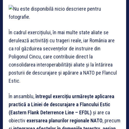
În cadrul exercițiului, în mai multe state aliate se
derulează activități cu trageri reale, iar România are
ca rol găzduirea secvențelor de instruire din
Poligonul Cincu, care contribuie direct la
consolidarea interoperabilității aliate și la întărirea
posturii de descurajare și apărare a NATO pe Flancul
Estic.
În ansamblu,
întregul exercițiu urmărește aplicarea
practică a Liniei de descurajare a Flancului Estic
(Eastern Flank Deterrence Line – EFDL)
și are ca
obiectiv
exersarea planurilor regionale NATO
, precum
și
integrarea efectelor în domeniile terestru, aerian,