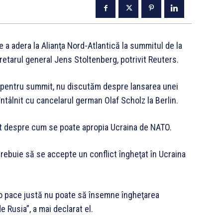
de a adera la Alianţa Nord-Atlantică la summitul de la
secretarul general Jens Stoltenberg, potrivit Reuters.
lor pentru summit, nu discutăm despre lansarea unei
a întâlnit cu cancelarul german Olaf Scholz la Berlin.
mmit despre cum se poate apropia Ucraina de NATO.
 trebuie să se accepte un conflict îngheţat în Ucraina
ă o pace justă nu poate să însemne îngheţarea
e Rusia”, a mai declarat el.