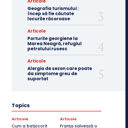
Articole
Geografia turismului :
încep să fie căutate
locurile răcoroase
Articole
Porturile georgiene la
Marea Neagră, refugiul
petrolului rusesc
Articole
Alergia de sezon care poate
da simptome greu de
suportat
Topics
Articole
Articole
Cum a batjocorit
Franţa salvează o