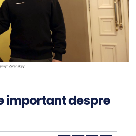
dymyr Zelenskyy
e important despre