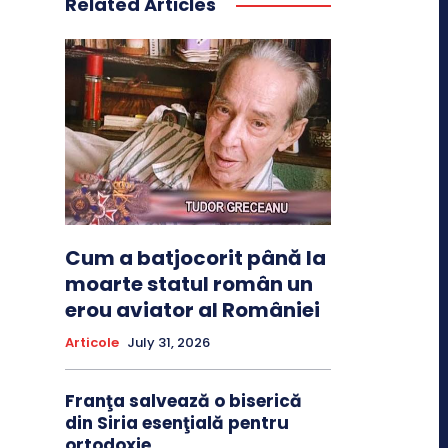
Related Articles
Cum a batjocorit până la
moarte statul român un
erou aviator al României
Articole
July 31, 2026
Franţa salvează o biserică
din Siria esenţială pentru
ortodoxie