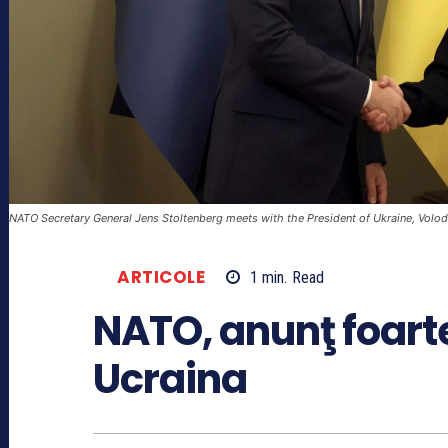
NATO Secretary General Jens Stoltenberg meets with the President of Ukraine, Volo
ARTICOLE
1
min.
Read
NATO, anunţ foart
Ucraina