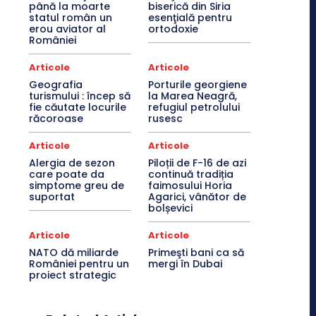
până la moarte
biserică din Siria
statul român un
esenţială pentru
erou aviator al
ortodoxie
României
Articole
Articole
Geografia
Porturile georgiene
turismului : încep să
la Marea Neagră,
fie căutate locurile
refugiul petrolului
răcoroase
rusesc
Articole
Articole
Alergia de sezon
Piloții de F-16 de azi
care poate da
continuă tradiția
simptome greu de
faimosului Horia
suportat
Agarici, vânător de
bolșevici
Articole
Articole
NATO dă miliarde
Primeşti bani ca să
României pentru un
mergi în Dubai
proiect strategic