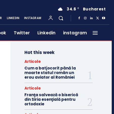
34.6
Bucharest
C
ER
LINKEDIN
INSTAGRAM
ook
Twitter
Linkedin
instagram
Hot this week
Articole
Cum a batjocorit până la
moarte statul român un
erou aviator al României
Articole
Franţa salvează o biserică
din Siria esenţială pentru
ortodoxie