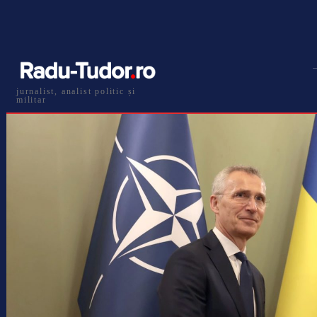
jurnalist, analist politic și
militar