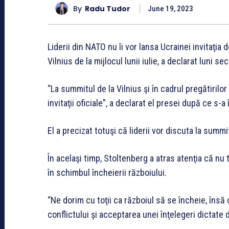
By
Radu Tudor
June 19, 2023
Liderii din NATO nu îi vor lansa Ucrainei invitaţia 
Vilnius de la mijlocul lunii iulie, a declarat luni 
“La summitul de la Vilnius şi în cadrul pregătiri
invitaţii oficiale”, a declarat el presei după ce s-
El a precizat totuşi că liderii vor discuta la su
În acelaşi timp, Stoltenberg a atras atenţia că nu
în schimbul încheierii războiului.
“Ne dorim cu toţii ca războiul să se încheie, îns
conflictului şi acceptarea unei înţelegeri dictate d