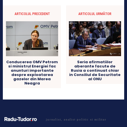
ARTICOLUL PRECEDENT
ARTICOLUL URMĂTOR
Conducerea OMV Petrom
Seria afirmatiilor
si ministrul Energiei fac
aberante facute de
anunturi importante
Rusia a continuat chiar
despre exploatarea
in Consiliul de Securitate
gazelor din Marea
al ONU
Neagra
jurnalist, analist politic si militar