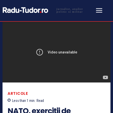
jurnalist, analist
politic si militar
ARTICOLE
Less than 1
min.
Read
NATO, exerciţii de