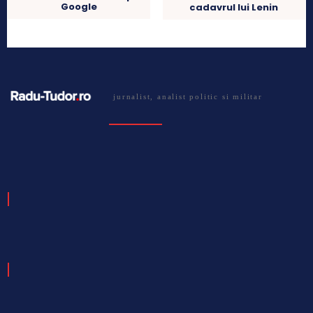
Google
cadavrul lui Lenin
jurnalist, analist politic si militar