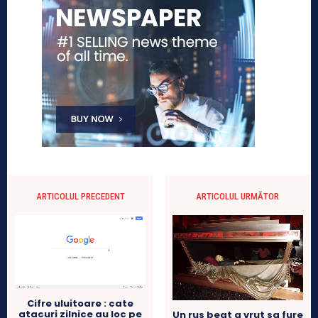
ARTICOLUL PRECEDENT
ARTICOLUL URMĂTOR
Cifre uluitoare : cate
atacuri zilnice au loc pe
Un rus beat a vrut sa fure