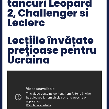
tancuri Leopard
2, Challenger si
Leclerc
Lecțiile învățate
preţioase pentru
Ucraina