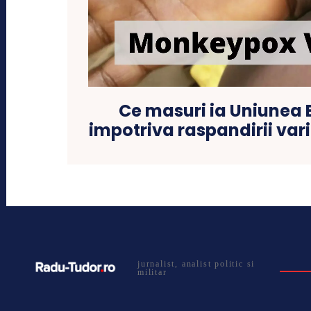
Ce masuri ia Uniunea
impotriva raspandirii var
jurnalist, analist politic si
militar