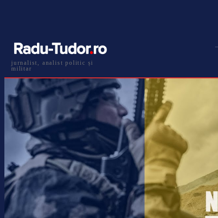
jurnalist, analist politic și
militar