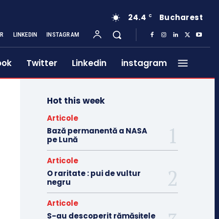
24.4
Bucharest
C
ER
LINKEDIN
INSTAGRAM
ook
Twitter
Linkedin
instagram
Hot this week
Articole
Bază permanentă a NASA
pe Lună
Articole
O raritate : pui de vultur
negru
Articole
S-au descoperit rămășițele