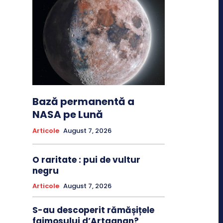
Bază permanentă a
NASA pe Lună
Articole
August 7, 2026
O raritate : pui de vultur
negru
Articole
August 7, 2026
S-au descoperit rămășițele
faimosului d’Artagnan?