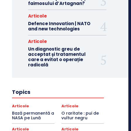
faimosului d’Artagnan?
Articole
Defence Innovation | NATO
and new technologies
Articole
Un diagnostic greu de
acceptat și tratamentul
care a evitat o operație
radicală
Topics
Articole
Articole
Bază permanentă a
O raritate : pui de
NASA pe Lună
vultur negru
Articole
Articole