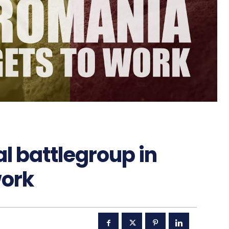
l battlegroup in
work