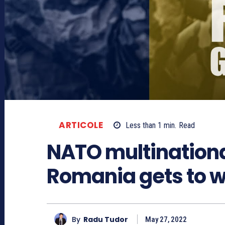
ARTICOLE
Less than 1
min.
Read
NATO multinationa
Romania gets to 
By
Radu Tudor
May 27, 2022