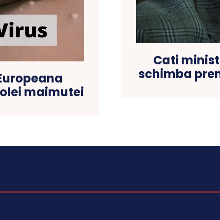
Cati minist
schimba prem
 Europeana
iolei maimutei