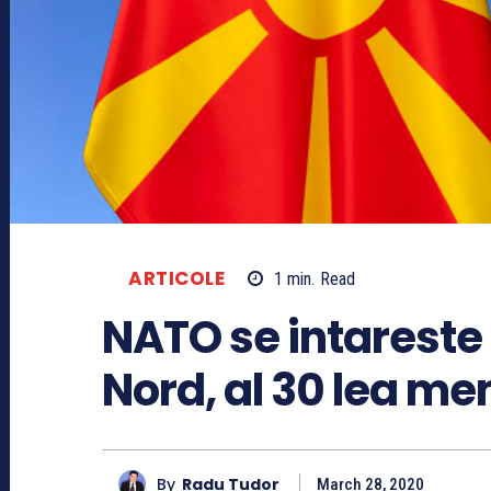
ARTICOLE
1
min.
Read
NATO se intareste
Nord, al 30 lea m
By
Radu Tudor
March 28, 2020