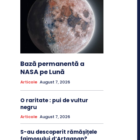
Bază permanentă a
NASA pe Lună
Articole
August 7, 2026
O raritate : pui de vultur
negru
Articole
August 7, 2026
S-au descoperit rămășițele
faimosului d’Artagnan?