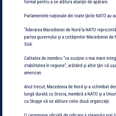
formal pentru a se alătura alianţei de apărare.
Parlamentele naţionale din toate ţările NATO au a
“Aderarea Macedoniei de Nord la NATO reprezintă 
partea guvernului şi a cetăţenilor Macedoniei de 
SUA.
Calitatea de membru “va susţine o mai mare integ
stabilitatea în regiune”, arătând şi altor ţări că 
american.
Anul trecut, Macedonia de Nord şi-a schimbat d
lungă durată cu Grecia, membră a NATO şi a Uniun
ca Skopje să se alăture celor două organizaţii.
O ceremonie oficială de ridicare a steagului noii 