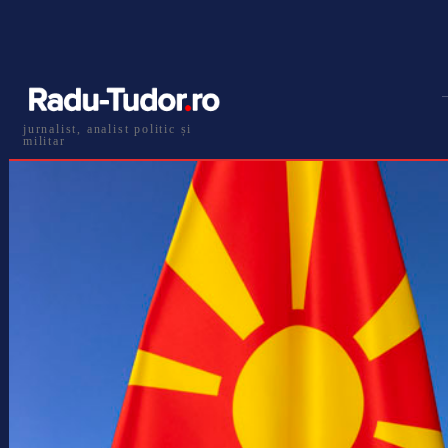
jurnalist, analist politic și
militar