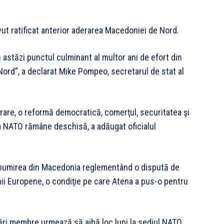
vut ratificat anterior aderarea Macedoniei de Nord.
astăzi punctul culminant al multor ani de efort din
Nord”, a declarat Mike Pompeo, secretarul de stat al
rare, o reformă democratică, comerţul, securitatea şi
uşa NATO rămâne deschisă, a adăugat oficialul
enumirea din Macedonia reglementând o dispută de
ii Europene, o condiţie pe care Atena a pus-o pentru
ţări membre urmează să aibă loc luni la sediul NATO,