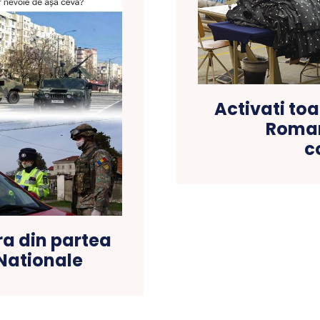
Activati toa
Roman
c
ra din partea
 Nationale