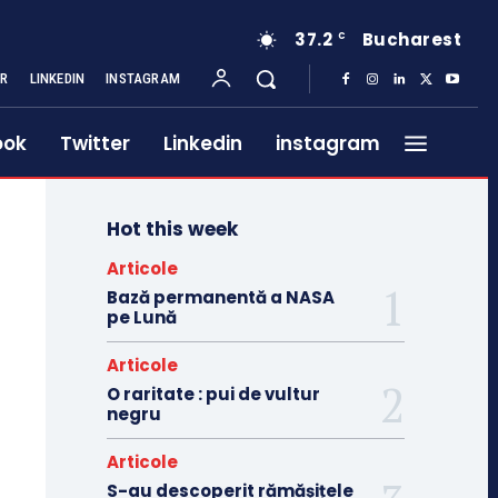
37.2
Bucharest
C
ER
LINKEDIN
INSTAGRAM
ook
Twitter
Linkedin
instagram
Hot this week
Articole
Bază permanentă a NASA
pe Lună
Articole
O raritate : pui de vultur
negru
Articole
S-au descoperit rămășițele