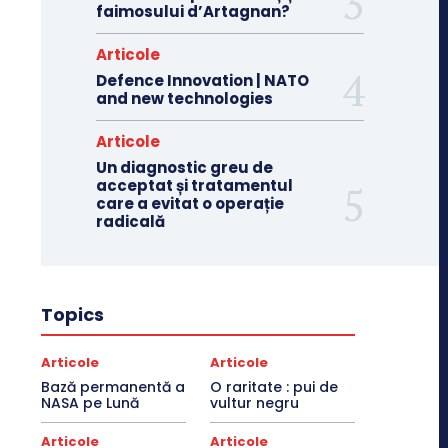
faimosului d’Artagnan?
Articole
Defence Innovation | NATO
and new technologies
Articole
Un diagnostic greu de
acceptat și tratamentul
care a evitat o operație
radicală
Topics
Articole
Articole
Bază permanentă a
O raritate : pui de
NASA pe Lună
vultur negru
Articole
Articole