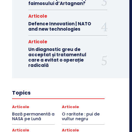
faimosului d’Artagnan?
Articole
Defence Innovation | NATO
and new technologies
Articole
Un diagnostic greu de
acceptat și tratamentul
care a evitat o operație
radicală
Topics
Articole
Articole
Bază permanentă a
O raritate : pui de
NASA pe Lună
vultur negru
Articole
Articole