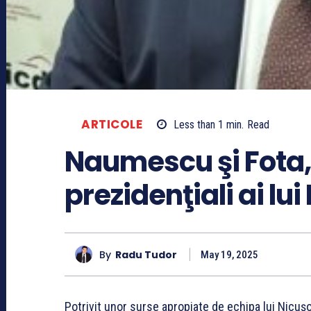
ARTICOLE
Less than 1
min.
Read
Naumescu şi Fota, p
prezidenţiali ai lu
By
Radu Tudor
May 19, 2025
Potrivit unor surse apropiate de echipa lui Nicuş