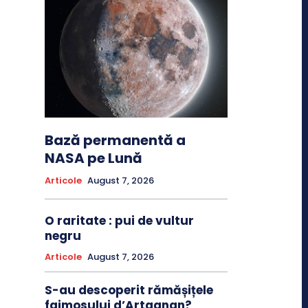
Bază permanentă a
NASA pe Lună
Articole
August 7, 2026
O raritate : pui de vultur
negru
Articole
August 7, 2026
S-au descoperit rămășițele
faimosului d’Artagnan?