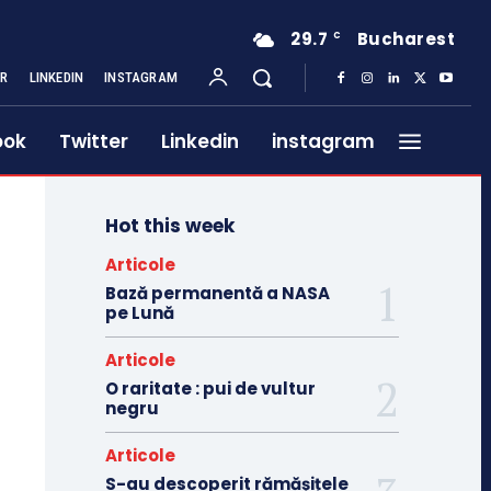
29.7
Bucharest
C
ER
LINKEDIN
INSTAGRAM
ook
Twitter
Linkedin
instagram
Hot this week
Articole
Bază permanentă a NASA
pe Lună
Articole
O raritate : pui de vultur
negru
Articole
S-au descoperit rămășițele