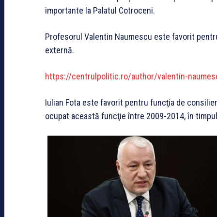
importante la Palatul Cotroceni.
Profesorul Valentin Naumescu este favorit pentru 
externă.
https://centrulpolitic.ro/author/valentin-naumes
Iulian Fota este favorit pentru funcţia de consilie
ocupat această funcţie între 2009-2014, în timpul