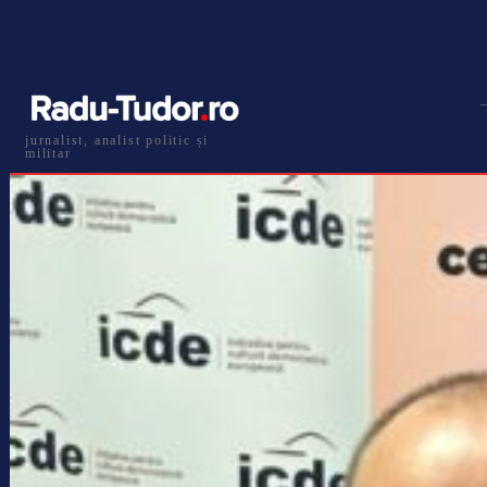
jurnalist, analist politic și
militar