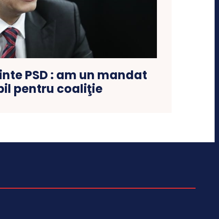
inte PSD : am un mandat
bil pentru coaliţie