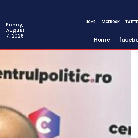
HOME
FACEBOOK
TWITT
Friday,
August
7, 2026
Home
faceb