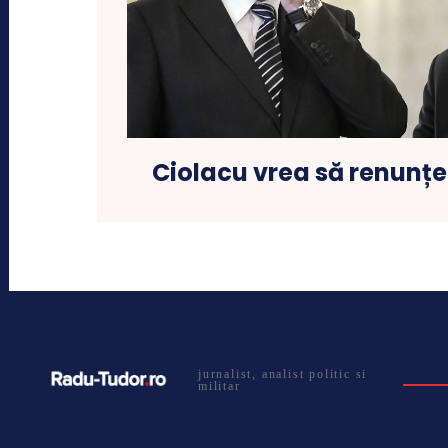
Ciolacu vrea să renunțe 
jurnalist, analist politic si
militar