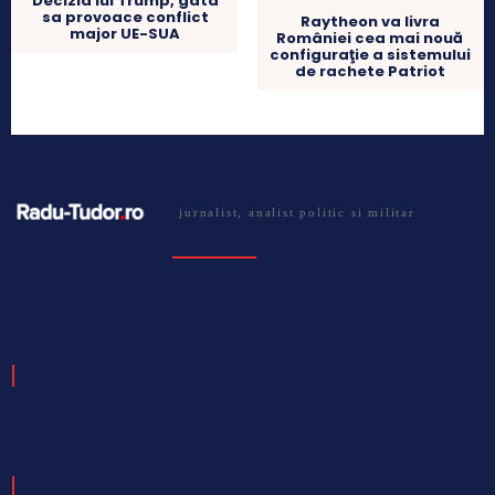
Decizia lui Trump, gata
sa provoace conflict
Raytheon va livra
major UE-SUA
României cea mai nouă
configuraţie a sistemului
de rachete Patriot
jurnalist, analist politic si militar