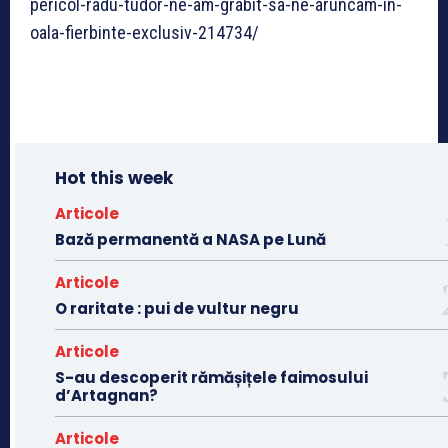
pericol-radu-tudor-ne-am-grabit-sa-ne-aruncam-in-
oala-fierbinte-exclusiv-214734/
Hot this week
Articole
Bază permanentă a NASA pe Lună
Articole
O raritate : pui de vultur negru
Articole
S-au descoperit rămășițele faimosului
d’Artagnan?
Articole