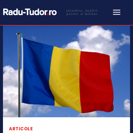
jurnalist, analist
politic si militar
ARTICOLE