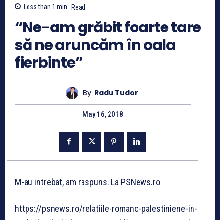
Less than 1
min.
Read
“Ne-am grăbit foarte tare
să ne aruncăm în oala
fierbinte”
By
Radu Tudor
May 16, 2018
M-au intrebat, am raspuns. La PSNews.ro
https://psnews.ro/relatiile-romano-palestiniene-in-