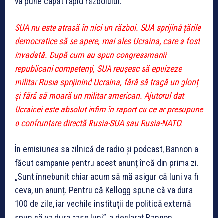
va pune capăt rapid războiului.
SUA nu este atrasă în nici un război. SUA sprijină țările
democratice să se apere, mai ales Ucraina, care a fost
invadată. După cum au spun congressmanii
republicani competenți, SUA reușesc să epuizeze
militar Rusia sprijinind Ucraina, fără să tragă un glonț
și fără să moară un militar american. Ajutorul dat
Ucrainei este absolut infim în raport cu ce ar presupune
o confruntare directă Rusia-SUA sau Rusia-NATO.
În emisiunea sa zilnică de radio și podcast, Bannon a
făcut campanie pentru acest anunț încă din prima zi.
„Sunt înnebunit chiar acum să mă asigur că luni va fi
ceva, un anunț. Pentru că Kellogg spune că va dura
100 de zile, iar vechile instituții de politică externă
spun că va dura șase luni”, a declarat Bannon.