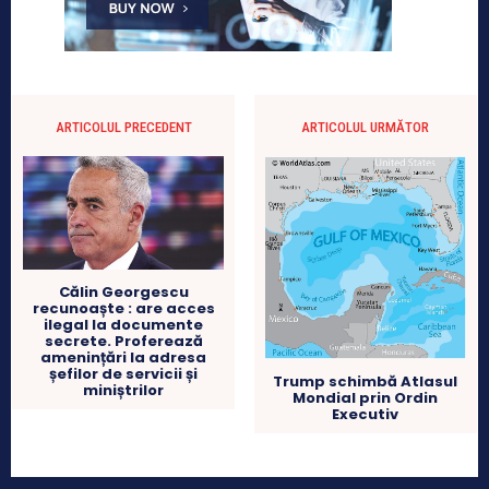
ARTICOLUL PRECEDENT
ARTICOLUL URMĂTOR
Călin Georgescu
recunoaște : are acces
ilegal la documente
secrete. Proferează
amenințări la adresa
șefilor de servicii și
Trump schimbă Atlasul
miniștrilor
Mondial prin Ordin
Executiv