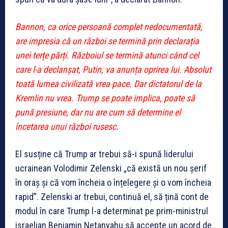
Bannon, ca orice persoană complet nedocumentată,
are impresia că un război se termină prin declarația
unei terțe părți. Războiul se termină atunci când cel
care l-a declanșat, Putin, va anunța oprirea lui. Absolut
toată lumea civilizată vrea pace. Dar dictatorul de la
Kremlin nu vrea. Trump se poate implica, poate să
pună presiune, dar nu are cum să determine el
încetarea unui război rusesc.
El susține că Trump ar trebui să-i spună liderului
ucrainean Volodimir Zelenski „că există un nou șerif
în oraș și că vom încheia o înțelegere și o vom încheia
rapid”. Zelenski ar trebui, continuă el, să țină cont de
modul în care Trump l-a determinat pe prim-ministrul
israelian Benjamin Netanyahu să accepte un acord de