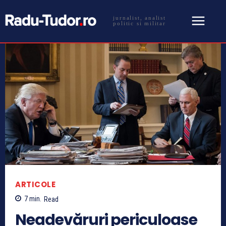
jurnalist, analist
politic si militar
ARTICOLE
7
min.
Read
Neadevăruri periculoase