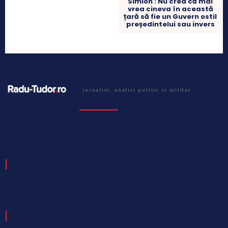
Simion : Nu cred că mai
vrea cineva în această
țară să fie un Guvern ostil
președintelui sau invers
jurnalist, analist politic si militar