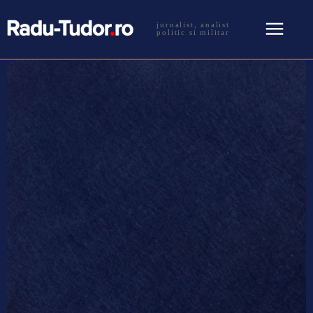
jurnalist, analist
politic si militar