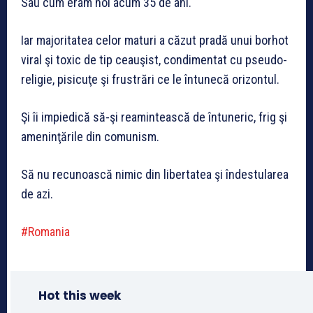
Sau cum eram noi acum 35 de ani.
Iar majoritatea celor maturi a căzut pradă unui borhot
viral şi toxic de tip ceauşist, condimentat cu pseudo-
religie, pisicuţe şi frustrări ce le întunecă orizontul.
Şi îi impiedică să-şi reamintească de întuneric, frig şi
ameninţările din comunism.
Să nu recunoască nimic din libertatea şi îndestularea
de azi.
#Romania
Hot this week