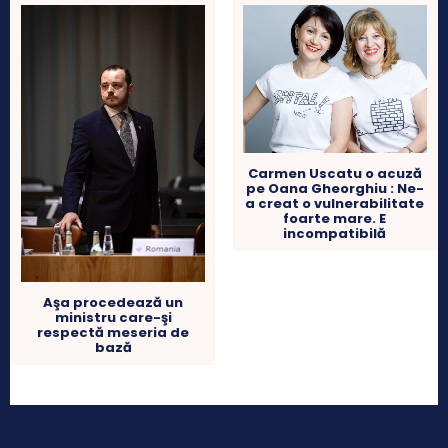
Carmen Uscatu o acuză
pe Oana Gheorghiu : Ne-
a creat o vulnerabilitate
foarte mare. E
incompatibilă
Aşa procedează un
ministru care-şi
respectă meseria de
bază