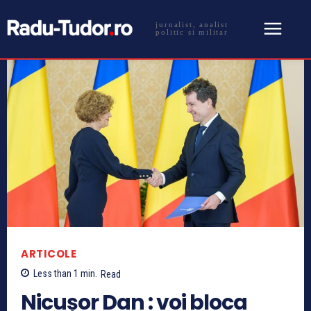
jurnalist, analist
politic si militar
ARTICOLE
Less than 1
min.
Read
Nicușor Dan : voi bloca