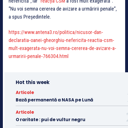
nefericită”, iar “
reacția CSM
a fost mult exagerată”.
“Nu voi semna cererea de avizare a urmăririi penale”,
a spus Președintele.
https://www.antena3.ro/politica/nicusor-dan-
declaratia-oanei-gheorghiu-nefericita-reactia-csm-
mult-exagerata-nu-voi-semna-cererea-de-avizare-a-
urmaririi-penale-766304.html
Hot this week
Articole
Bază permanentă a NASA pe Lună
Articole
O raritate : pui de vultur negru