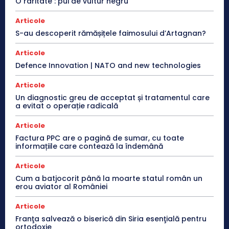
O raritate : pui de vultur negru
Articole
S-au descoperit rămășițele faimosului d’Artagnan?
Articole
Defence Innovation | NATO and new technologies
Articole
Un diagnostic greu de acceptat și tratamentul care
a evitat o operație radicală
Articole
Factura PPC are o pagină de sumar, cu toate
informațiile care contează la îndemână
Articole
Cum a batjocorit până la moarte statul român un
erou aviator al României
Articole
Franţa salvează o biserică din Siria esenţială pentru
ortodoxie