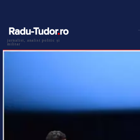
jurnalist, analist politic și
militar