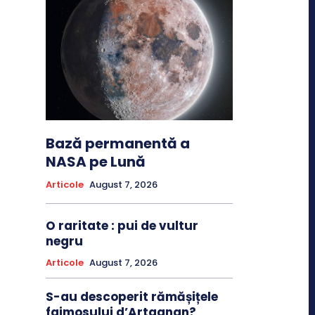
Bază permanentă a
NASA pe Lună
Articole
August 7, 2026
O raritate : pui de vultur
negru
Articole
August 7, 2026
S-au descoperit rămășițele
faimosului d’Artagnan?