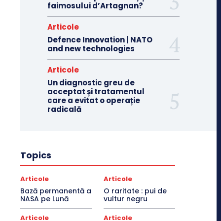
faimosului d’Artagnan?
Articole
Defence Innovation | NATO
and new technologies
Articole
Un diagnostic greu de
acceptat și tratamentul
care a evitat o operație
radicală
Topics
Articole
Articole
Bază permanentă a
O raritate : pui de
NASA pe Lună
vultur negru
Articole
Articole