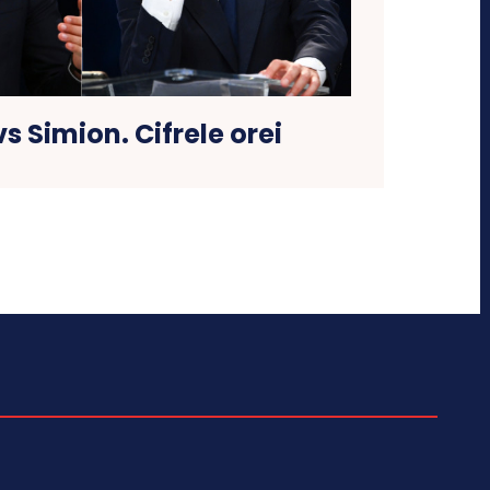
s Simion. Cifrele orei