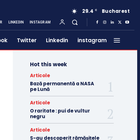
29.4
Bucharest
C
ER
LINKEDIN
INSTAGRAM
ook
Twitter
Linkedin
instagram
Hot this week
Articole
Bază permanentă a NASA
pe Lună
Articole
O raritate : pui de vultur
negru
Articole
S-au descoperit rămășițele