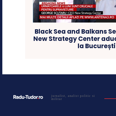
Black Sea and Balkans Se
New Strategy Center adu
la București
jurnalist, analist politic si
militar