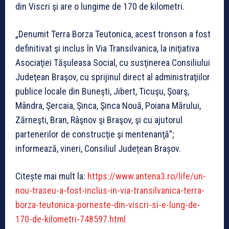
din Viscri şi are o lungime de 170 de kilometri.
„Denumit Terra Borza Teutonica, acest tronson a fost
definitivat şi inclus în Via Transilvanica, la iniţiativa
Asociaţiei Tăşuleasa Social, cu susţinerea Consiliului
Judeţean Braşov, cu sprijinul direct al administraţiilor
publice locale din Buneşti, Jibert, Ticuşu, Şoarş,
Mândra, Şercaia, Şinca, Şinca Nouă, Poiana Mărului,
Zărneşti, Bran, Râşnov şi Braşov, şi cu ajutorul
partenerilor de construcţie şi mentenanţă”;
informează, vineri, Consiliul Județean Brașov.
Citește mai mult la:
https://www.antena3.ro/life/un-
nou-traseu-a-fost-inclus-in-via-transilvanica-terra-
borza-teutonica-porneste-din-viscri-si-e-lung-de-
170-de-kilometri-748597.html