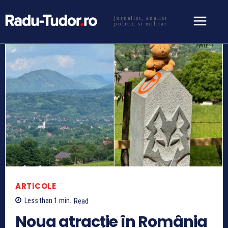
jurnalist, analist
politic si militar
ARTICOLE
Less than 1
min.
Read
Noua atracție în România