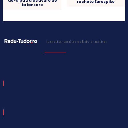
de-a patra activare de
rachete Eurospike
la lansare
jurnalist, analist politic si militar