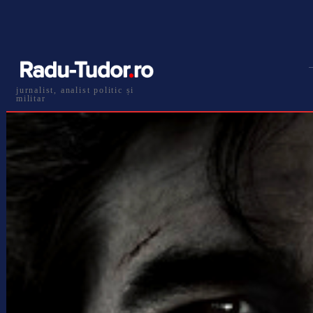
jurnalist, analist politic și
militar