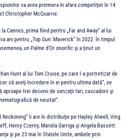
 spionilor va avea premiera în afara competiţiei în 14
rist Christopher McQuarrie.
 la Cannes, prima fiind pentru „Far and Away” al lui
va ani pentru „Top Gun: Maverick” în 2022. În timpul
e asemenea, un Palme d’Or onorific şi a ţinut un
than Hunt al lui Tom Cruise, pe care l-a portretizat de
 cer să aveţi încredere în ei pentru ultima dată”, se
aproape trei decenii de senzaţii tari, cascadorii şi
cinematografică de neuitat”.
 Reckoning” îi are în distribuţie pe Hayley Atwell, Ving
f, Henry Czerny, Mariela Garriga şi Angela Bassett.
ranţa şi pe 23 mai în Statele Unite, ambele prin