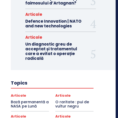
faimosului d’Artagnan?
Articole
Defence Innovation | NATO
and new technologies
Articole
Un diagnostic greu de
acceptat și tratamentul
care a evitat o operație
radicală
Topics
Articole
Articole
Bază permanentă a
O raritate : pui de
NASA pe Lună
vultur negru
Articole
Articole