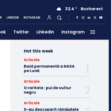
32.4
Bucharest
C
ER
LINKEDIN
INSTAGRAM
ook
Twitter
Linkedin
instagram
Hot this week
Articole
Bază permanentă a NASA
pe Lună
Articole
O raritate : pui de vultur
negru
Articole
S-au descoperit rămășițele