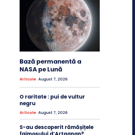
Bază permanentă a
NASA pe Lună
Articole
August 7, 2026
O raritate : pui de vultur
negru
Articole
August 7, 2026
S-au descoperit rămășițele
faimosului d’Artagnan?