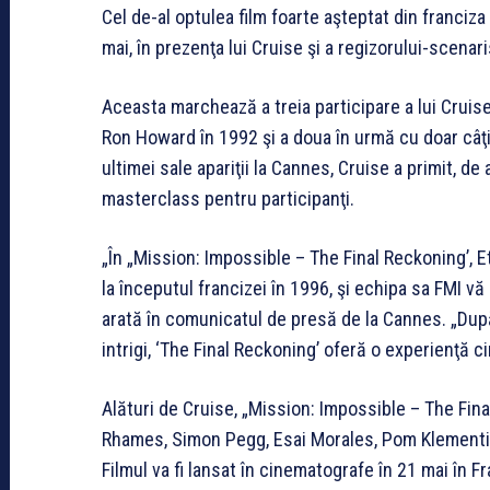
Cel de-al optulea film foarte aşteptat din franciza
mai, în prezenţa lui Cruise şi a regizorului-scena
Aceasta marchează a treia participare a lui Cruise
Ron Howard în 1992 şi a doua în urmă cu doar câţi
ultimei sale apariţii la Cannes, Cruise a primit, d
masterclass pentru participanţi.
„În „Mission: Impossible – The Final Reckoning’, E
la începutul francizei în 1996, şi echipa sa FMI vă
arată în comunicatul de presă de la Cannes. „După 
intrigi, ‘The Final Reckoning’ oferă o experienţă 
Alături de Cruise, „Mission: Impossible – The Final
Rhames, Simon Pegg, Esai Morales, Pom Klementief
Filmul va fi lansat în cinematografe în 21 mai în F