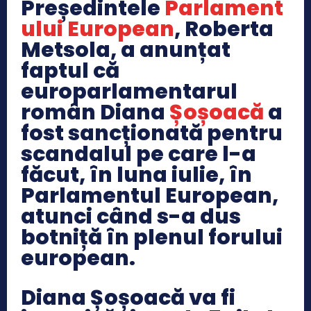
Președintele
Parlament
ului European
, Roberta
Metsola, a anunțat
faptul că
europarlamentarul
român Diana
Șoșoacă
a
fost sancționată pentru
scandalul pe care l-a
făcut, în luna iulie, în
Parlamentul European,
atunci când s-a dus
botniță în plenul forului
european.
Diana Șoșoacă va fi