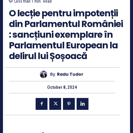
Less than 1
min.
Read
O lecție pentru impotenții
din Parlamentul României
: sancțiuni exemplare în
Parlamentul European la
delirul lui Șoșoacă
By
Radu Tudor
October 8, 2024