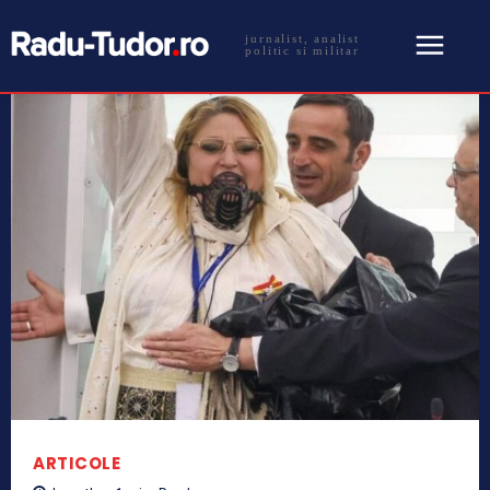
jurnalist, analist
politic si militar
ARTICOLE