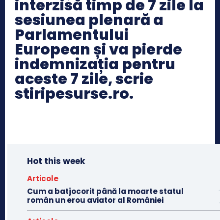
interzisă timp de 7 zile la
sesiunea plenară a
Parlamentului
European și va pierde
indemnizația pentru
aceste 7 zile, scrie
stiripesurse.ro.
Hot this week
Articole
Cum a batjocorit până la moarte statul
român un erou aviator al României