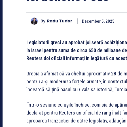
By
Radu Tudor
December 5, 2025
Legislatorii greci au aprobat joi seară achizițio
la Israel pentru suma de circa 650 de milioane de
Reuters doi oficiali informați în legătură cu aces
Grecia a afirmat că va cheltui aproximativ 28 de m
pentru a-și moderniza forțele armate, în contextul
încearcă să țină pasul cu rivala sa istorică, Turcia
‘Într-o sesiune cu ușile închise, comisia de apăra
declarat pentru Reuters un oficial de rang înalt fa
aprobarea tranzacției de către legislativ, adăugând