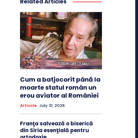
Related Articles
Cum a batjocorit până la
moarte statul român un
erou aviator al României
Articole
July 31, 2026
Franţa salvează o biserică
din Siria esenţială pentru
ortodoxie