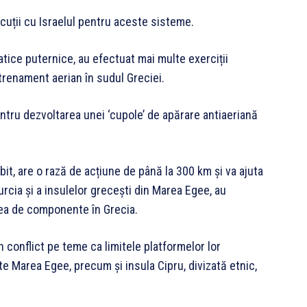
scuții cu Israelul pentru aceste sisteme.
atice puternice, au efectuat mai multe exerciții
trenament aerian în sudul Greciei.
ntru dezvoltarea unei ‘cupole’ de apărare antiaeriană
it, are o rază de acțiune de până la 300 km și va ajuta
urcia și a insulelor grecești din Marea Egee, au
carea de componente în Grecia.
în conflict pe teme ca limitele platformelor lor
e Marea Egee, precum și insula Cipru, divizată etnic,