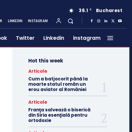
36.1
Bucharest
C
ER
LINKEDIN
INSTAGRAM
ook
Twitter
Linkedin
instagram
Hot this week
Articole
Cum a batjocorit până la
moarte statul român un
erou aviator al României
Articole
Franţa salvează o biserică
din Siria esenţială pentru
ortodoxie