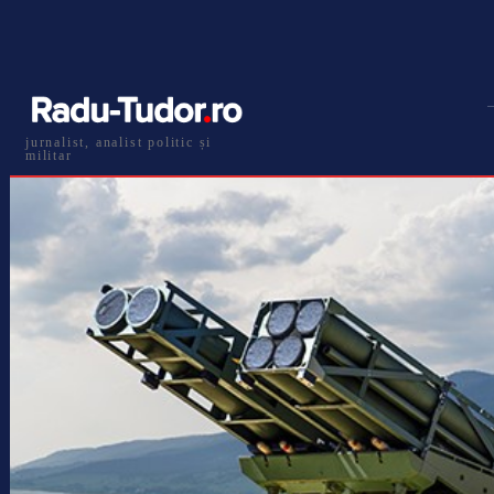
jurnalist, analist politic și
militar