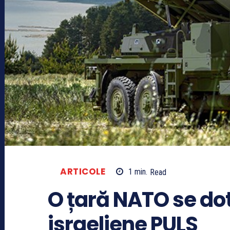
ARTICOLE
1
min.
Read
O țară NATO se do
israeliene PULS