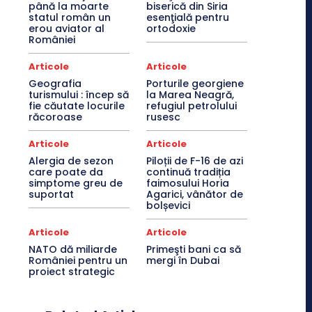
până la moarte
biserică din Siria
statul român un
esenţială pentru
erou aviator al
ortodoxie
României
Articole
Articole
Geografia
Porturile georgiene
turismului : încep să
la Marea Neagră,
fie căutate locurile
refugiul petrolului
răcoroase
rusesc
Articole
Articole
Alergia de sezon
Piloții de F-16 de azi
care poate da
continuă tradiția
simptome greu de
faimosului Horia
suportat
Agarici, vânător de
bolșevici
Articole
Articole
NATO dă miliarde
Primeşti bani ca să
României pentru un
mergi în Dubai
proiect strategic