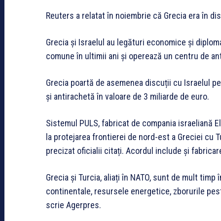
Reuters a relatat în noiembrie că Grecia era în di
Grecia și Israelul au legături economice și diplom
comune în ultimii ani și operează un centru de an
Grecia poartă de asemenea discuții cu Israelul pe
și antirachetă în valoare de 3 miliarde de euro.
Sistemul PULS, fabricat de compania israeliană Elb
la protejarea frontierei de nord-est a Greciei cu T
precizat oficialii citați. Acordul include și fabri
Grecia și Turcia, aliați în NATO, sunt de mult timp 
continentale, resursele energetice, zborurile pest
scrie Agerpres.