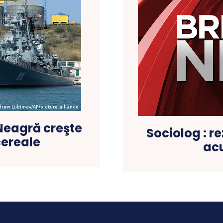
 Neagră creşte
Sociolog : r
cereale
ac