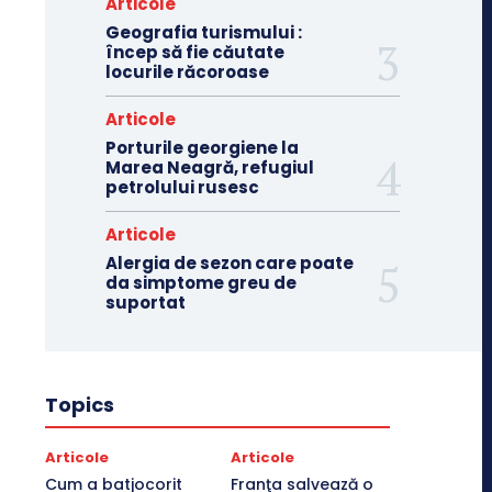
Articole
Geografia turismului :
încep să fie căutate
locurile răcoroase
Articole
Porturile georgiene la
Marea Neagră, refugiul
petrolului rusesc
Articole
Alergia de sezon care poate
da simptome greu de
suportat
Topics
Articole
Articole
Cum a batjocorit
Franţa salvează o