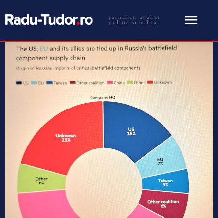
jurnalist, analist
politic si militar