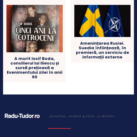
Amenințarea Rusiei.
Suedia înființează, în
premieră, un serviciu de
informații externe
A murit Iosif Boda,
consilierul lui Iliescu și
sursă prețioasă a
Evenimentului zilei în anii
90
jurnalist, analist politic si militar