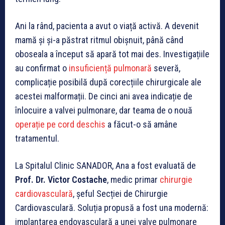
Ani la rând, pacienta a avut o viață activă. A devenit
mamă și și-a păstrat ritmul obișnuit, până când
oboseala a început să apară tot mai des. Investigațiile
au confirmat o
insuficiență pulmonară
severă,
complicație posibilă după corecțiile chirurgicale ale
acestei malformații. De cinci ani avea indicație de
înlocuire a valvei pulmonare, dar teama de o nouă
operație pe cord deschis
a făcut-o să amâne
tratamentul.
La Spitalul Clinic SANADOR, Ana a fost evaluată de
Prof. Dr. Victor Costache
, medic primar
chirurgie
cardiovasculară
, șeful Secției de Chirurgie
Cardiovasculară. Soluția propusă a fost una modernă:
implantarea endovasculară a unei valve pulmonare