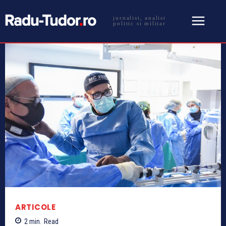
jurnalist, analist
politic si militar
ARTICOLE
2
min.
Read